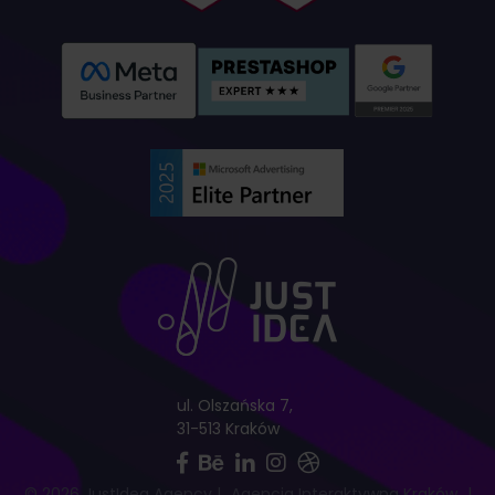
ul. Olszańska 7,
31-513 Kraków
© 2026 JustIdea Agency
|
Agencja Interaktywna Kraków
|