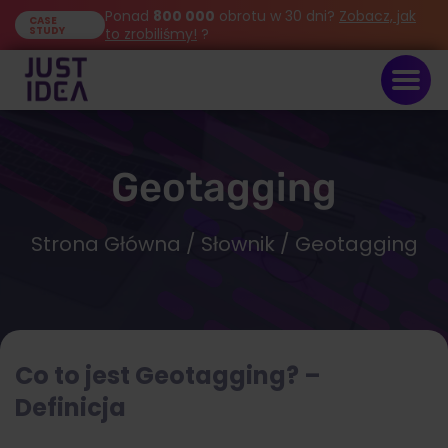
Ponad
800 000
obrotu w 30 dni?
Zobacz, jak
CASE
STUDY
to zrobiliśmy!
?
Geotagging
Strona Główna
/
Słownik
/ Geotagging
Co to jest Geotagging? –
Definicja