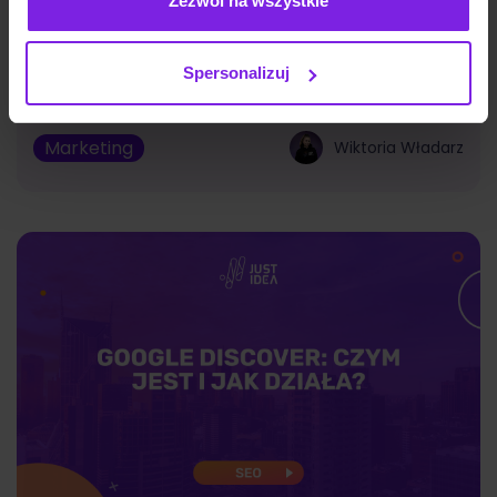
Zezwól na wszystkie
Jakie są typy reklam Meta Ads? Formaty
na 2026
Spersonalizuj
Marketing
Wiktoria Władarz