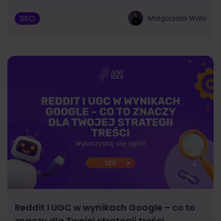
SEO
Małgorzata Walo
Reddit i UGC w wynikach Google – co to
znaczy dla Twojej strategii treści