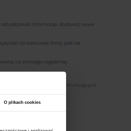
ie aktualizować informacje, dodawać nowe
ynąć na wizerunek firmy, jeśli nie
sywna, co wymaga regularnej
i, które jest nieodzowne dla firm chcących
h Google.
O plikach cookies
ołecznościowe i analizować