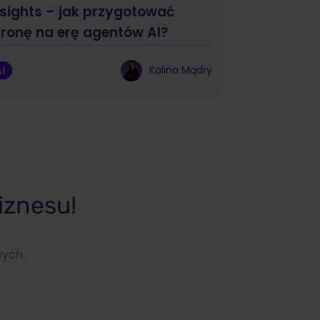
nsights – jak przygotować
tronę na erę agentów AI?
I
Kalina Mądry
iznesu!
wych.