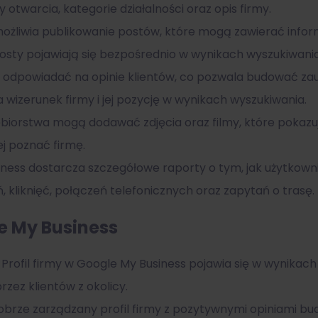
 otwarcia, kategorie działalności oraz opis firmy.
żliwia publikowanie postów, które mogą zawierać info
osty pojawiają się bezpośrednio w wynikach wyszukiwani
dpowiadać na opinie klientów, co pozwala budować zaufa
izerunek firmy i jej pozycję w wynikach wyszukiwania.
biorstwa mogą dodawać zdjęcia oraz filmy, które pokazują 
j poznać firmę.
ness dostarcza szczegółowe raporty o tym, jak użytkowni
, kliknięć, połączeń telefonicznych oraz zapytań o trasę.
le My Business
Profil firmy w Google My Business pojawia się w wynika
rzez klientów z okolicy.
dobrze zarządzany profil firmy z pozytywnymi opiniami bu