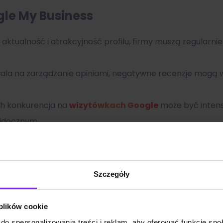
le My Business
ktualność i atrakcyjność profilu, firmy muszą regularn
a na zarządzanie opiniami, negatywne recenzje mogą wpł
h konkurencja na
wizytówkach Google
może być inten
widocznym.
o zwiększania widoczności i budowania relacji z klientam
ić swoją obecność w wyszukiwarce Google oraz na Mapac
Szczegóły
 plików cookie
do spersonalizowania treści i reklam, aby oferować funkcje sp