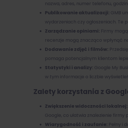
nazwa, adres, numer telefonu, godziny
Publikowanie aktualizacji:
GMB umo
wydarzeniach czy ogłoszeniach. Te p
Zarządzanie opiniami:
Firmy mogą o
recenzje mogą znacząco wpłynąć na w
Dodawanie zdjęć i filmów:
Przedsię
pomaga potencjalnym klientom lepie
Statystyki i analizy:
Google My Busi
w tym informacje o liczbie wyświetleń
Zalety korzystania z Goog
Zwiększenie widoczności lokalnej:
Google, co ułatwia znalezienie firmy p
Wiarygodność i zaufanie:
Pełny i 