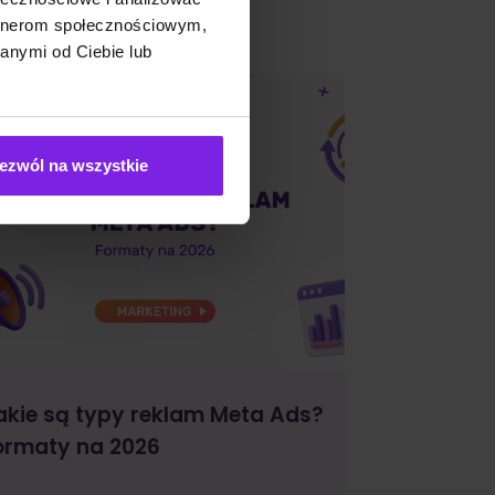
artnerom społecznościowym,
anymi od Ciebie lub
ezwól na wszystkie
akie są typy reklam Meta Ads?
ormaty na 2026