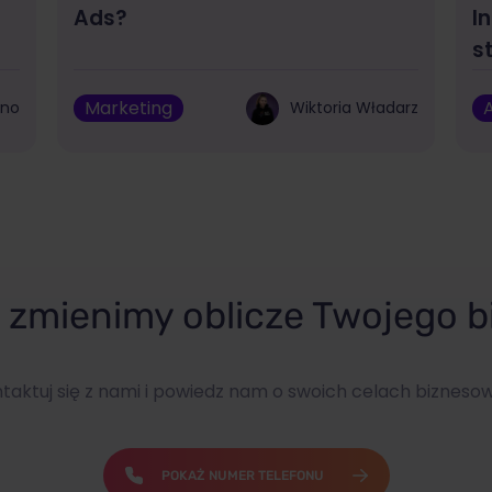
Ads?
I
s
Marketing
A
bno
Wiktoria Władarz
zmienimy oblicze Twojego b
taktuj się z nami i powiedz nam o swoich celach bizneso
POKAŻ NUMER TELEFONU