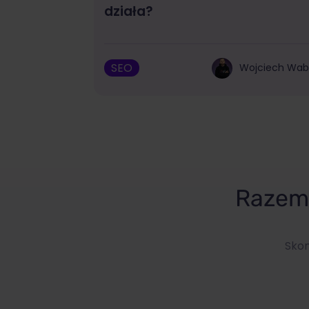
działa?
SEO
Wojciech Wa
Razem 
Skon