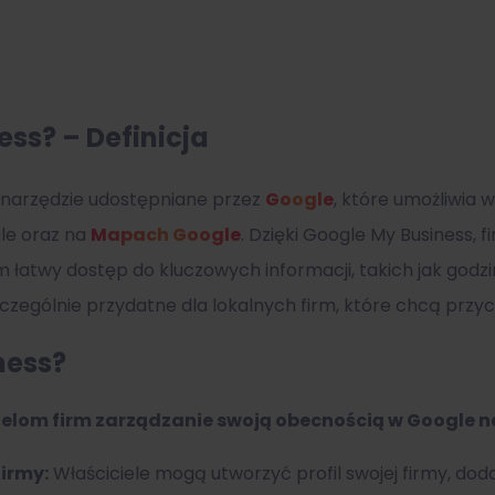
ess? – Definicja
narzędzie udostępniane przez
Google
, które umożliwia 
gle oraz na
Mapach Google
. Dzięki Google My Business,
 łatwy dostęp do kluczowych informacji, takich jak godzin
 szczególnie przydatne dla lokalnych firm, które chcą przyc
ness?
ielom firm zarządzanie swoją obecnością w Google n
firmy:
Właściciele mogą utworzyć profil swojej firmy, dod