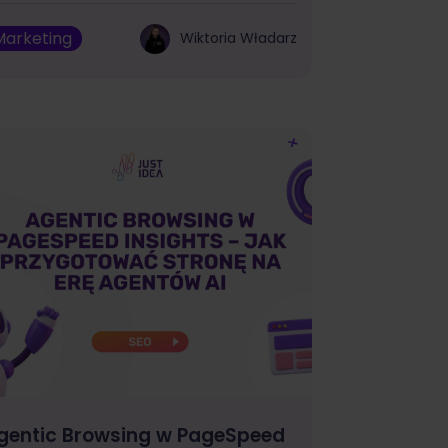
Marketing
Wiktoria Władarz
gentic Browsing w PageSpeed