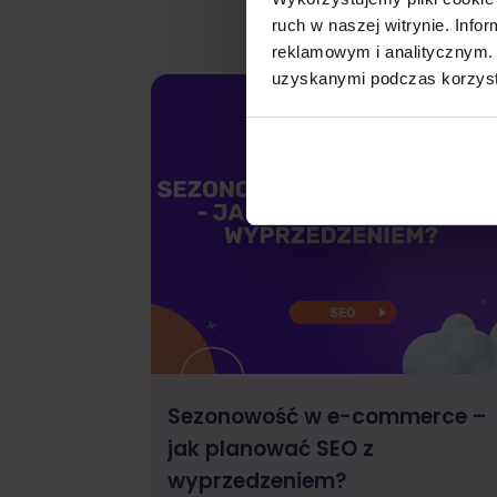
ruch w naszej witrynie. Inf
reklamowym i analitycznym. 
uzyskanymi podczas korzysta
Sezonowość w e-commerce –
jak planować SEO z
wyprzedzeniem?