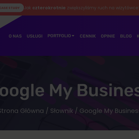
Jak
czterokrotnie
zwiększyliśmy ruch na wizytówce
CASE STUDY
PORTFOLIO
O NAS
USŁUGI
CENNIK
OPINIE
BLOG
oogle My Busine
Strona Główna
/
Słownik
/ Google My Busines