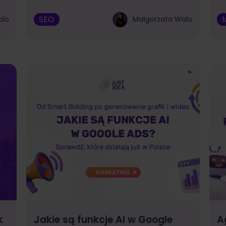
SEO
alo
Małgorzata Walo
k
Jakie są funkcje AI w Google
A