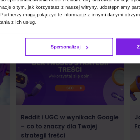
Zobacz także:
ormacje o tym, jak korzystasz z naszej witryny, udostępniamy p
Partnerzy mogą połączyć te informacje z innymi danymi otrzym
nia z ich usług.
Spersonalizuj
Z
Reddit i UGC w wynikach Google
J
– co to znaczy dla Twojej
F
strategii treści