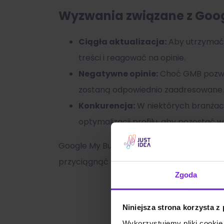
Wyzwania związane z Goog
Ciągła aktualizacja:
Aby utrzymać a
treści i reagować na opinie.
Negatywne opinie:
Choć GMB pozwal
zostaną odpowiednio zaadresowane.
Konkurencja:
W niektórych branżac
optymalizacji profilu, aby pozostać 
Google My Business to potężne narzędzie d
przyciągnąć lokalnych klientów i popraw
Zgoda
Niniejsza strona korzysta z
Wykorzystujemy pliki cookie 