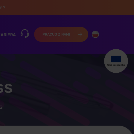
? ?
KARIERA
PRACUJ Z NAMI
ss
s