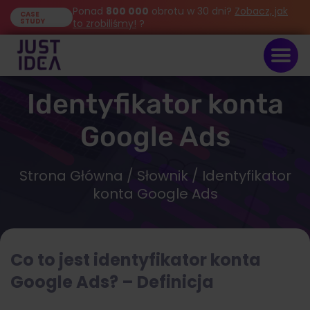
Ponad
800 000
obrotu w 30 dni?
Zobacz, jak
CASE
STUDY
to zrobiliśmy!
?
Identyfikator konta
Google Ads
Strona Główna
/
Słownik
/ Identyfikator
konta Google Ads
Co to jest identyfikator konta
Google Ads? – Definicja