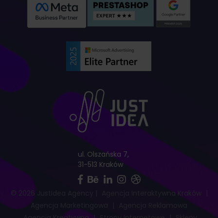
ul. Olszańska 7,
31-513 Kraków
© 2026 JustIdea Agency
|
Agencja Interaktywna Kraków
|
Agencja Marketingowa
|
Agencja Reklamowa
Agencja Kreatywna
|
Strony Internetowe
|
Sklepy