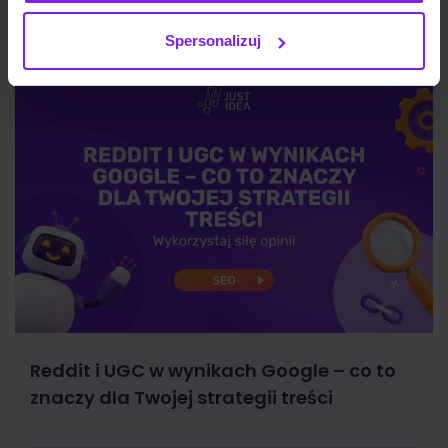
Spersonalizuj
Reddit i UGC w wynikach Google – co to
znaczy dla Twojej strategii treści