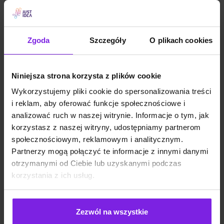
Zgoda
Szczegóły
O plikach cookies
Niniejsza strona korzysta z plików cookie
Wykorzystujemy pliki cookie do spersonalizowania treści
i reklam, aby oferować funkcje społecznościowe i
analizować ruch w naszej witrynie. Informacje o tym, jak
korzystasz z naszej witryny, udostępniamy partnerom
społecznościowym, reklamowym i analitycznym.
Partnerzy mogą połączyć te informacje z innymi danymi
Sezonowość w e-commerce – jak
otrzymanymi od Ciebie lub uzyskanymi podczas
planować SEO z wyprzedzeniem?
korzystania z ich usług.
Zezwól na wszystkie
SEO
Małgorzata Walo