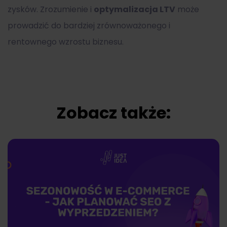
zysków. Zrozumienie i
optymalizacja LTV
może
prowadzić do bardziej zrównoważonego i
rentownego wzrostu biznesu.
Zobacz także: