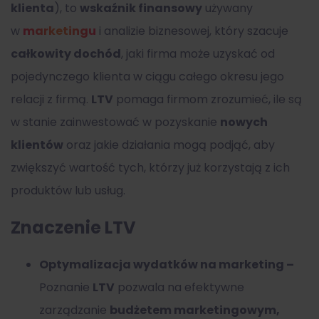
klienta
), to
wskaźnik finansowy
używany
w
marketingu
i analizie biznesowej, który szacuje
całkowity dochód
, jaki firma może uzyskać od
pojedynczego klienta w ciągu całego okresu jego
relacji z firmą.
LTV
pomaga firmom zrozumieć, ile są
w stanie zainwestować w pozyskanie
nowych
klientów
oraz jakie działania mogą podjąć, aby
zwiększyć wartość tych, którzy już korzystają z ich
produktów lub usług.
Znaczenie LTV
Optymalizacja wydatków na marketing –
P
oznanie
LTV
pozwala na efektywne
zarządzanie
budżetem marketingowym,