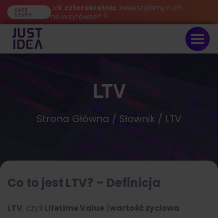
Jak
czterokrotnie
zwiększyliśmy ruch
CASE
STUDY
na wizytówce? ?
LTV
Strona Główna
/
Słownik
/ LTV
Co to jest LTV? – Definicja
LTV
, czyli
Lifetime Value
(
wartość życiowa