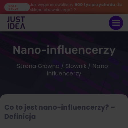
Jak wygenerowaliśmy
600 tys przychodu
dla
CASE
STUDY
sklepu obuwniczego? ?
Nano-influencerzy
Strona Główna
/
Słownik
/ Nano-
influencerzy
Co to jest nano-influencerzy? –
Definicja