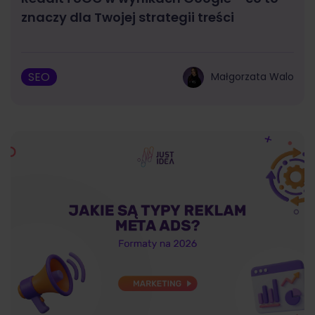
znaczy dla Twojej strategii treści
SEO
Małgorzata Walo