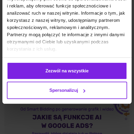
i reklam, aby oferować funkcje społecznościowe i
analizować ruch w naszej witrynie. Informacje o tym, jak
korzystasz z naszej witryny, udostępniamy partnerom
Google Discover: czym jest i jak działa?
społecznościowym, reklamowym i analitycznym.
Partnerzy mogą połączyć te informacje z innymi danymi
otrzymanymi od Ciebie lub uzyskanymi podczas
korzystania z ich usług.
SEO
Wojciech Wabno
Zezwól na wszystkie
Spersonalizuj