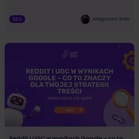
SEO
Małgorzata Walo
Reddit i UGC w wynikach Google – co to