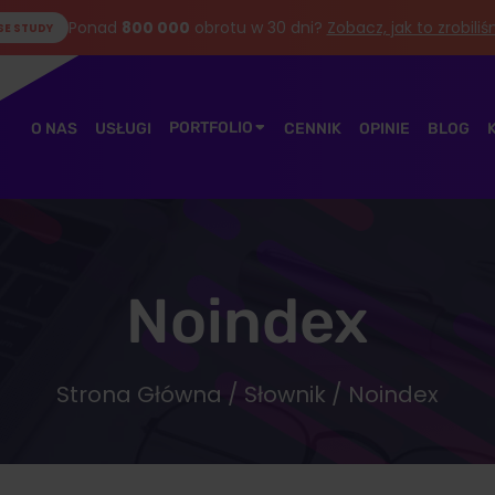
Ponad
800 000
obrotu w 30 dni?
Zobacz, jak to zrobili
SE STUDY
PORTFOLIO
O NAS
USŁUGI
CENNIK
OPINIE
BLOG
Noindex
Strona Główna
/
Słownik
/ Noindex