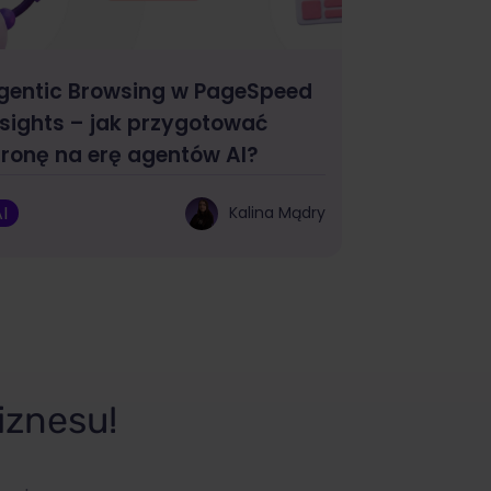
gentic Browsing w PageSpeed
nsights – jak przygotować
tronę na erę agentów AI?
I
Kalina Mądry
iznesu!