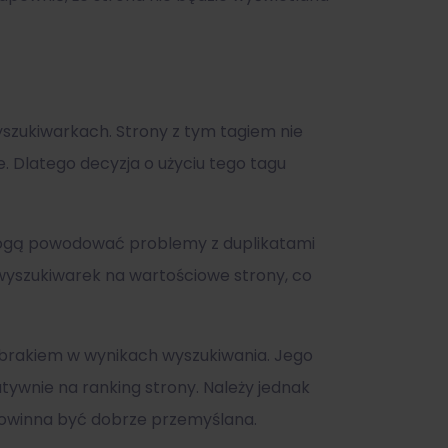
yszukiwarkach. Strony z tym tagiem nie
. Dlatego decyzja o użyciu tego tagu
e mogą powodować problemy z duplikatami
 wyszukiwarek na wartościowe strony, co
ej brakiem w wynikach wyszukiwania. Jego
ywnie na ranking strony. Należy jednak
 powinna być dobrze przemyślana.