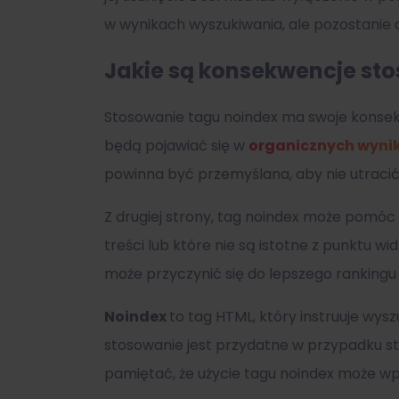
w wynikach wyszukiwania, ale pozostanie 
Jakie są konsekwencje st
Stosowanie tagu noindex ma swoje konsekw
będą pojawiać się w
organicznych wyni
powinna być przemyślana, aby nie utracić
Z drugiej strony, tag noindex może pomó
treści lub które nie są istotne z punktu 
może przyczynić się do lepszego rankingu 
Noindex
to tag HTML, który instruuje wys
stosowanie jest przydatne w przypadku st
pamiętać, że użycie tagu noindex może wp