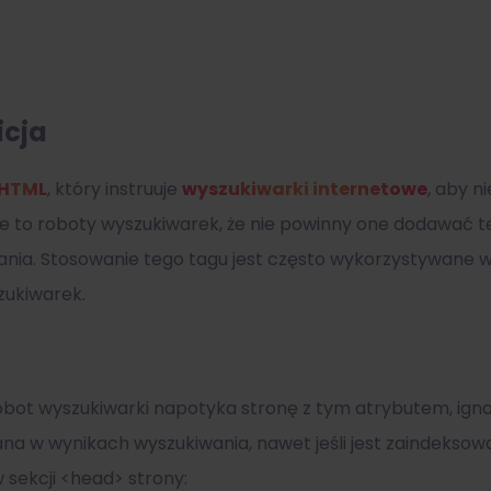
icja
HTML
, który instruuje
wyszukiwarki internetowe
, aby n
uje to roboty wyszukiwarek, że nie powinny one dodawać t
wania. Stosowanie tego tagu jest często wykorzystywane 
zukiwarek.
robot wyszukiwarki napotyka stronę z tym atrybutem, igno
lana w wynikach wyszukiwania, nawet jeśli jest zaindek
 sekcji <head> strony: