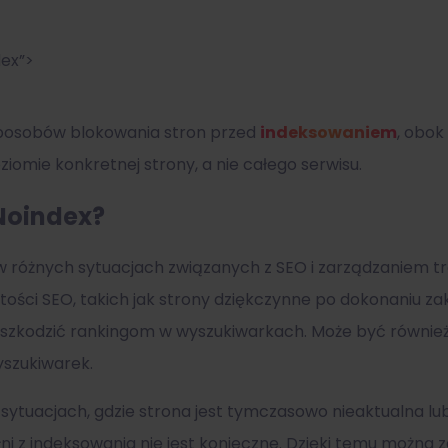
ex”>
 sposobów blokowania stron przed
indeksowaniem
, obok
ziomie konkretnej strony, a nie całego serwisu.
Noindex?
w różnych sytuacjach związanych z SEO i zarządzaniem t
ości SEO, takich jak strony dziękczynne po dokonaniu za
zaszkodzić rankingom w wyszukiwarkach. Może być również
yszukiwarek.
ytuacjach, gdzie strona jest tymczasowo nieaktualna lub
ełni z indeksowania nie jest konieczne. Dzięki temu można