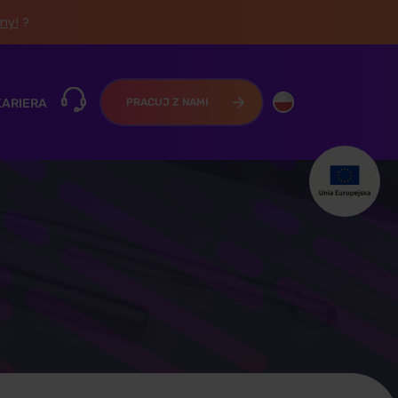
śmy!
?
KARIERA
PRACUJ Z NAMI