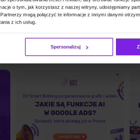
Reddit i UGC w wynikach Google
J
ormacje o tym, jak korzystasz z naszej witryny, udostępniamy p
Partnerzy mogą połączyć te informacje z innymi danymi otrzym
– co to znaczy dla Twojej
F
nia z ich usług.
strategii treści
SEO
alo
Małgorzata Walo
Spersonalizuj
Z