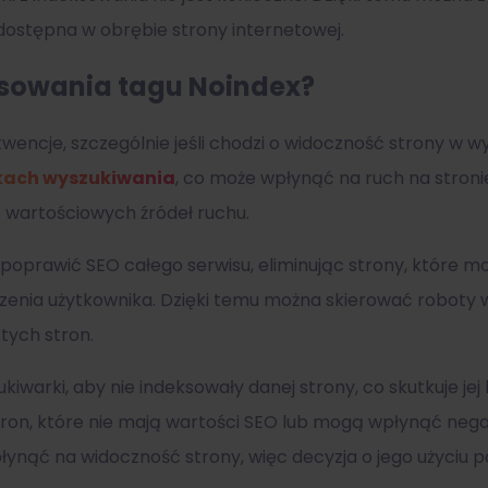
dostępna w obrębie strony internetowej.
osowania tagu Noindex?
encje, szczególnie jeśli chodzi o widoczność strony w w
kach wyszukiwania
, co może wpłynąć na ruch na stronie
 wartościowych źródeł ruchu.
c poprawić SEO całego serwisu, eliminując strony, któr
widzenia użytkownika. Dzięki temu można skierować roboty
tych stron.
zukiwarki, aby nie indeksowały danej strony, co skutkuje j
ron, które nie mają wartości SEO lub mogą wpłynąć negat
łynąć na widoczność strony, więc decyzja o jego użyciu