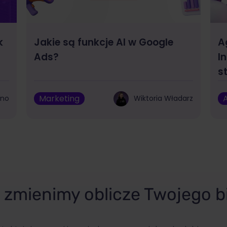
k
Jakie są funkcje AI w Google
A
Ads?
I
s
Marketing
A
bno
Wiktoria Władarz
zmienimy oblicze Twojego b