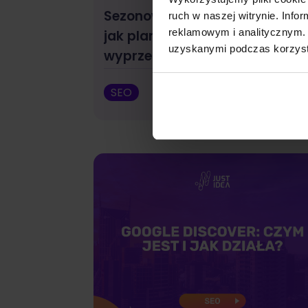
Sezonowość w e-commerce –
ruch w naszej witrynie. Inf
reklamowym i analitycznym. 
jak planować SEO z
uzyskanymi podczas korzysta
wyprzedzeniem?
SEO
Małgorzata W