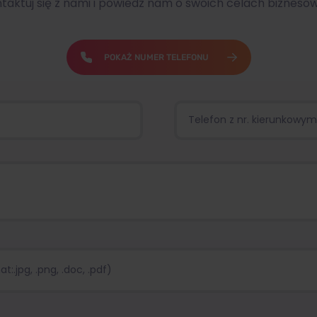
taktuj się z nami i powiedz nam o swoich celach bizneso
POKAŻ NUMER TELEFONU
:.jpg, .png, .doc, .pdf)