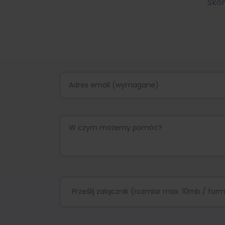
Skon
Prześlij załącznik (rozmiar max. 10mb / format