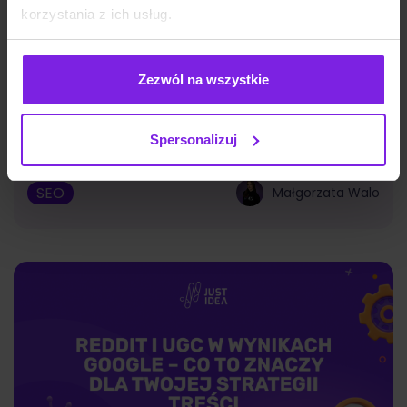
korzystania z ich usług.
Zezwól na wszystkie
Sezonowość w e-commerce – jak
planować SEO z wyprzedzeniem?
Spersonalizuj
SEO
Małgorzata Walo