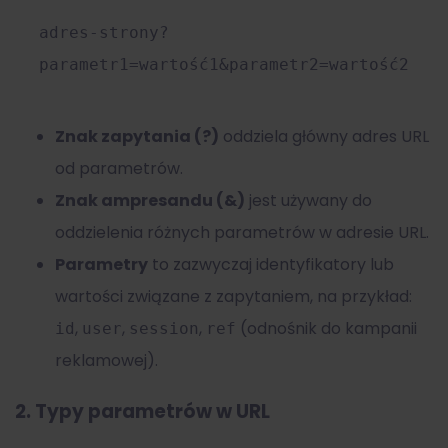
adres-strony?
parametr1=wartość1&parametr2=wartość2
Znak zapytania (?)
oddziela główny adres URL
od parametrów.
Znak ampresandu (&)
jest używany do
oddzielenia różnych parametrów w adresie URL.
Parametry
to zazwyczaj identyfikatory lub
wartości związane z zapytaniem, na przykład:
,
,
,
(odnośnik do kampanii
id
user
session
ref
reklamowej).
2.
Typy parametrów w URL