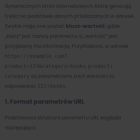
dynamicznych stron internetowych, które generują
treści na podstawie danych przekazanych w adresie.
Zwykle mają one postać
klucz-wartość
, gdzie
„klucz” jest nazwą parametru, a „wartość” jest
przypisaną mu informacją. Przykładowo, w adresie
https://example.com?
,
i
product=123&category=books
product
są parametrami, a ich wartości to
category
odpowiednio
i
.
123
books
1.
Format parametrów URL
Podstawowa struktura parametru URL wygląda
następująco: