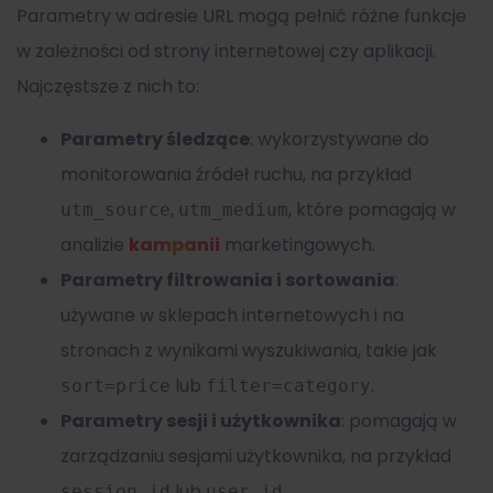
Parametry w adresie URL mogą pełnić różne funkcje
w zależności od strony internetowej czy aplikacji.
Najczęstsze z nich to:
Parametry śledzące
: wykorzystywane do
monitorowania źródeł ruchu, na przykład
,
, które pomagają w
utm_source
utm_medium
analizie
kampanii
marketingowych.
Parametry filtrowania i sortowania
:
używane w sklepach internetowych i na
stronach z wynikami wyszukiwania, takie jak
lub
.
sort=price
filter=category
Parametry sesji i użytkownika
: pomagają w
zarządzaniu sesjami użytkownika, na przykład
lub
.
session_id
user_id