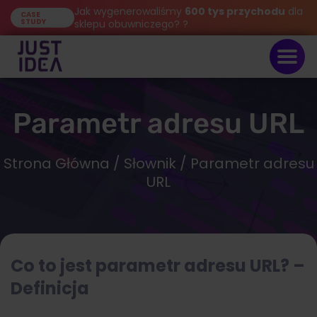
Jak wygenerowaliśmy
600 tys przychodu
dla
CASE
STUDY
sklepu obuwniczego? ?
Parametr adresu URL
Strona Główna
/
Słownik
/ Parametr adresu
URL
Co to jest parametr adresu URL? –
Definicja