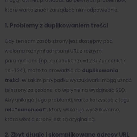
mogą również prowadzić do pewnych problemów,
które warto znać i zarządzać nimi odpowiednio.
1.
Problemy z duplikowaniem treści
Gdy ten sam zasób strony jest dostępny pod
wieloma różnymi adresami URL z różnymi
parametrami (np.
i
/produkt?id=123
/produkt?
), może to prowadzić do
duplikowania
id=124
treści
. W takim przypadku wyszukiwarki mogą uznać
te strony za osobne, co wpłynie na wydajność SEO.
Aby uniknąć tego problemu, warto korzystać z tagu
rel=”canonical”
, który wskazuje wyszukiwarce,
która wersja strony jest tą oryginalną.
2.
Zbyt długie i skomplikowane adresy URL