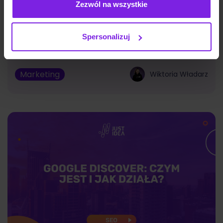
Zezwól na wszystkie
Jakie są typy reklam Meta Ads? Formaty
na 2026
Spersonalizuj
Marketing
Wiktoria Władarz