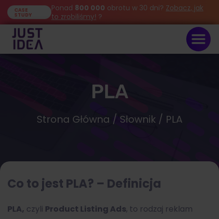
Ponad
800 000
obrotu w 30 dni?
Zobacz, jak
CASE
STUDY
to zrobiliśmy!
?
PLA
Strona Główna
/
Słownik
/ PLA
Co to jest PLA? – Definicja
PLA,
czyli
Product Listing Ads
, to rodzaj reklam