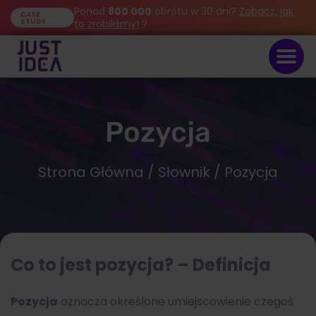
Ponad
800 000
obrotu w 30 dni?
Zobacz, jak
CASE
STUDY
to zrobiliśmy!
?
Pozycja
Strona Główna
/
Słownik
/ Pozycja
Co to jest pozycja? – Definicja
Pozycja
oznacza określone umiejscowienie czegoś