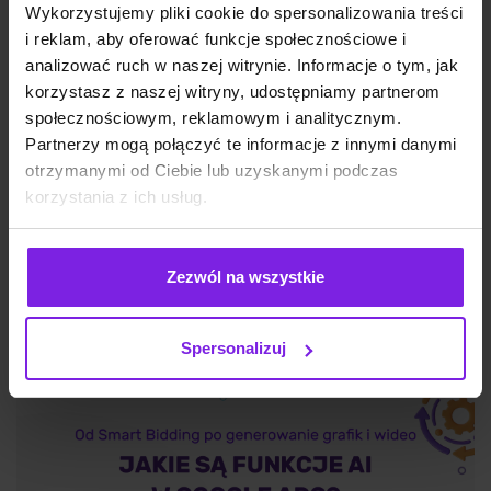
Wykorzystujemy pliki cookie do spersonalizowania treści
i reklam, aby oferować funkcje społecznościowe i
analizować ruch w naszej witrynie. Informacje o tym, jak
korzystasz z naszej witryny, udostępniamy partnerom
społecznościowym, reklamowym i analitycznym.
Google Discover: czym jest i jak działa?
Partnerzy mogą połączyć te informacje z innymi danymi
otrzymanymi od Ciebie lub uzyskanymi podczas
korzystania z ich usług.
SEO
Wojciech Wabno
Zezwól na wszystkie
Spersonalizuj