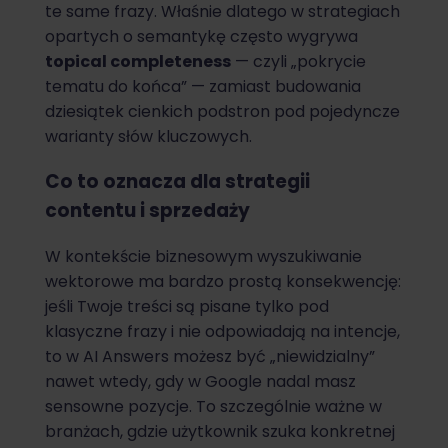
te same frazy. Właśnie dlatego w strategiach
opartych o semantykę często wygrywa
topical completeness
— czyli „pokrycie
tematu do końca” — zamiast budowania
dziesiątek cienkich podstron pod pojedyncze
warianty słów kluczowych.
Co to oznacza dla strategii
contentu i sprzedaży
W kontekście biznesowym wyszukiwanie
wektorowe ma bardzo prostą konsekwencję:
jeśli Twoje treści są pisane tylko pod
klasyczne frazy i nie odpowiadają na intencje,
to w AI Answers możesz być „niewidzialny”
nawet wtedy, gdy w Google nadal masz
sensowne pozycje. To szczególnie ważne w
branżach, gdzie użytkownik szuka konkretnej