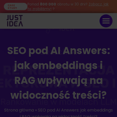
Ponad
800 000
obrotu w 30 dni?
Zobacz, jak
CASE
STUDY
to zrobiliśmy!
?
SEO pod AI Answers:
jak embeddings i
RAG wpływają na
widoczność treści?
Strona główna
»
SEO pod AI Answers: jak embeddings
i RAG wpływają na widoczność treści?