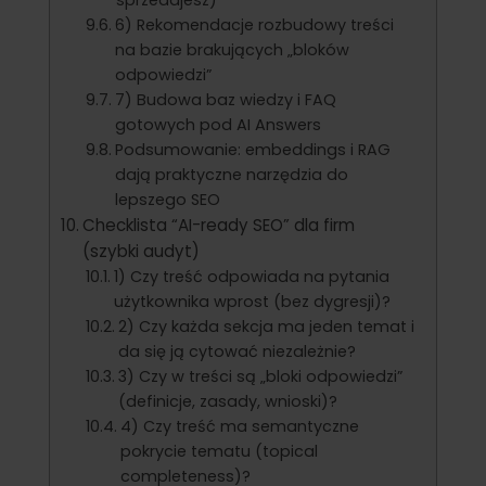
sprzedajesz)
6) Rekomendacje rozbudowy treści
na bazie brakujących „bloków
odpowiedzi”
7) Budowa baz wiedzy i FAQ
gotowych pod AI Answers
Podsumowanie: embeddings i RAG
dają praktyczne narzędzia do
lepszego SEO
Checklista “AI-ready SEO” dla firm
(szybki audyt)
1) Czy treść odpowiada na pytania
użytkownika wprost (bez dygresji)?
2) Czy każda sekcja ma jeden temat i
da się ją cytować niezależnie?
3) Czy w treści są „bloki odpowiedzi”
(definicje, zasady, wnioski)?
4) Czy treść ma semantyczne
pokrycie tematu (topical
completeness)?