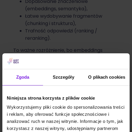
Dopasowanie znaczeniowe
(embeddings, semantyka),
Łatwe wydobywanie fragmentów
(chunking i struktura),
Trafność odpowiedzi (ranking /
reranking).
To ważne rozróżnienie, bo embeddings
potrafią świetnie mierzyć podobieństwo
znaczeniowe, ale same w sobie nie zawsze
odpowiadają na pytanie „czy dokument
Zgoda
Szczegóły
O plikach cookies
faktycznie udziela odpowiedzi”. Google
wprost zwraca uwagę, że reranking może
dać bardziej precyzyjny wynik niż same
Niniejsza strona korzysta z plików cookie
embeddingi, bo ocenia jakość odpowiedzi na
Wykorzystujemy pliki cookie do spersonalizowania treści
zapytanie. I tu pojawia się biznesowy wniosek:
i reklam, aby oferować funkcje społecznościowe i
nawet jeśli Twoja strona jest „o temacie”, to
analizować ruch w naszej witrynie. Informacje o tym, jak
AI może uznać, że nie jest najlepszym
korzystasz z naszej witryny, udostępniamy partnerom
materiałem do odpowiedzi i zacytować