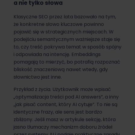
a nie tylko słowa
Klasyczne SEO przez lata bazowało na tym,
że konkretne słowo kluczowe powinno
pojawić się w strategicznych miejscach. W
podejściu semantycznym ważniejsze staje się
to, czy treść pokrywa temat w sposób spójny
i odpowiada na intencję. Embeddings
pomagają to mierzyć, bo potrafią rozpoznać
bliskość znaczeniową nawet wtedy, gdy
słownictwo jest inne.
Przykład z życia. Użytkownik może wpisać
„optymalizacja treści pod AI answers”, a inny
„jak pisać content, który AI cytuje”. To nie są
identyczne frazy, ale sens jest bardzo
zbliżony. Jeśli masz w artykule sekcję, która
jasno tłumaczy mechanizm doboru źródeł
przez systemy AI i podaje praktyczne zasady