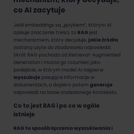
co AI zacytuje
Jeśli embeddings są „językiem”, którym AI
opisuje znaczenie treści, to
RAG
jest
mechanizmem, który decyduje,
jakie źródła
zostaną użyte do zbudowania odpowiedzi.
Skrót RAG pochodzi od
Retrieval-Augmented
Generation
i można go rozumieć jako
podejście, w którym model AI najpierw
wyszukuje
pasujące informacje w
dokumentach, a dopiero potem
generuje
odpowiedź na bazie znalezionego kontekstu.
Co to jest RAG i po co w ogóle
istnieje
RAG to sposób łączenia wyszukiwania i