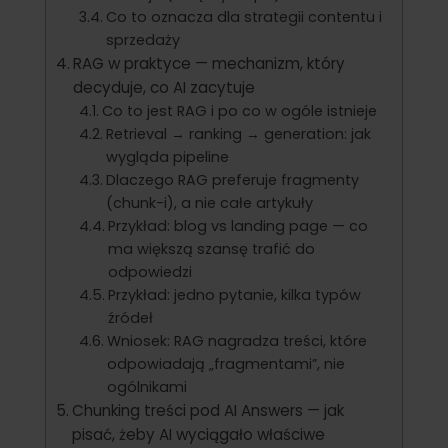
Co to oznacza dla strategii contentu i
sprzedaży
RAG w praktyce — mechanizm, który
decyduje, co AI zacytuje
Co to jest RAG i po co w ogóle istnieje
Retrieval → ranking → generation: jak
wygląda pipeline
Dlaczego RAG preferuje fragmenty
(chunk-i), a nie całe artykuły
Przykład: blog vs landing page — co
ma większą szansę trafić do
odpowiedzi
Przykład: jedno pytanie, kilka typów
źródeł
Wniosek: RAG nagradza treści, które
odpowiadają „fragmentami”, nie
ogólnikami
Chunking treści pod AI Answers — jak
pisać, żeby AI wyciągało właściwe