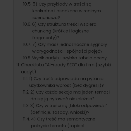
5) Czy przykłady w treści są
konkretne i osadzone w realnym
scenariuszu?
6) Czy struktura treści wspiera
chunking (krótkie i logiczne
fragmenty)?
7) Czy masz jednoznaczne sygnały
wiarygodności i spójności pojęć?
Wynik audytu: szybka tabela oceny
Checklista “AI-ready SEO” dla firm (szybki
audyt)
1) Czy treść odpowiada na pytania
użytkownika wprost (bez dygresji)?
2) Czy każda sekcja ma jeden temat i
da się ją cytować niezależnie?
3) Czy w treści są „bloki odpowiedzi”
(definicje, zasady, wnioski)?
4) Czy treść ma semantyczne
pokrycie tematu (topical