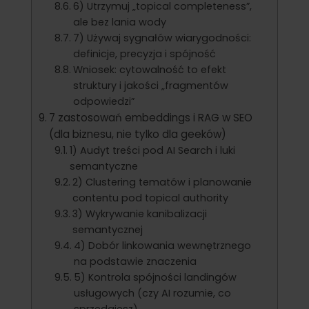
6) Utrzymuj „topical completeness”,
ale bez lania wody
7) Używaj sygnałów wiarygodności:
definicje, precyzja i spójność
Wniosek: cytowalność to efekt
struktury i jakości „fragmentów
odpowiedzi”
7 zastosowań embeddings i RAG w SEO
(dla biznesu, nie tylko dla geeków)
1) Audyt treści pod AI Search i luki
semantyczne
2) Clustering tematów i planowanie
contentu pod topical authority
3) Wykrywanie kanibalizacji
semantycznej
4) Dobór linkowania wewnętrznego
na podstawie znaczenia
5) Kontrola spójności landingów
usługowych (czy AI rozumie, co