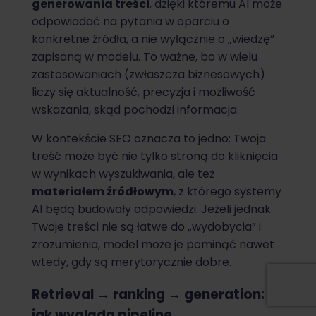
generowania treści
, dzięki któremu AI może
odpowiadać na pytania w oparciu o
konkretne źródła, a nie wyłącznie o „wiedzę”
zapisaną w modelu. To ważne, bo w wielu
zastosowaniach (zwłaszcza biznesowych)
liczy się aktualność, precyzja i możliwość
wskazania, skąd pochodzi informacja.
W kontekście SEO oznacza to jedno: Twoja
treść może być nie tylko stroną do kliknięcia
w wynikach wyszukiwania, ale też
materiałem źródłowym
, z którego systemy
AI będą budowały odpowiedzi. Jeżeli jednak
Twoje treści nie są łatwe do „wydobycia” i
zrozumienia, model może je pominąć nawet
wtedy, gdy są merytorycznie dobre.
Retrieval → ranking → generation:
jak wygląda pipeline