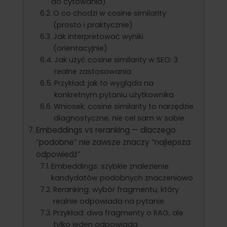
do cytowania)
O co chodzi w cosine similarity
(prosto i praktycznie)
Jak interpretować wyniki
(orientacyjnie)
Jak użyć cosine similarity w SEO: 3
realne zastosowania
Przykład: jak to wygląda na
konkretnym pytaniu użytkownika
Wniosek: cosine similarity to narzędzie
diagnostyczne, nie cel sam w sobie
Embeddings vs reranking — dlaczego
“podobne” nie zawsze znaczy “najlepsza
odpowiedź”
Embeddings: szybkie znalezienie
kandydatów podobnych znaczeniowo
Reranking: wybór fragmentu, który
realnie odpowiada na pytanie
Przykład: dwa fragmenty o RAG, ale
tylko jeden odpowiada