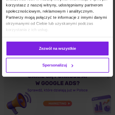
korzystasz z naszej witryny, udostępniamy partnerom
społecznościowym, reklamowym i analitycznym.
Partnerzy mogą połączyć te informacje z innymi danymi
otrzymanymi od Ciebie lub uzyskanymi podczas
SEO
Wojciech Wabno
korzystania z ich usług.
Zezwól na wszystkie
Spersonalizuj