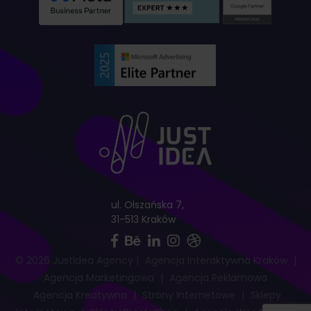
ul. Olszańska 7,
31-513 Kraków
© 2026 JustIdea Agency
|
Agencja Interaktywna Kraków
|
Agencja Marketingowa
|
Agencja Reklamowa
Agencja Kreatywna
|
Strony Internetowe
|
Sklepy