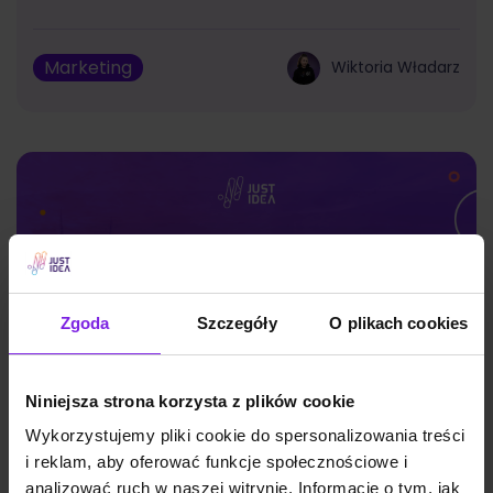
Marketing
Wiktoria Władarz
Zgoda
Szczegóły
O plikach cookies
Niniejsza strona korzysta z plików cookie
Wykorzystujemy pliki cookie do spersonalizowania treści
i reklam, aby oferować funkcje społecznościowe i
Google Discover: czym jest i jak działa?
analizować ruch w naszej witrynie. Informacje o tym, jak