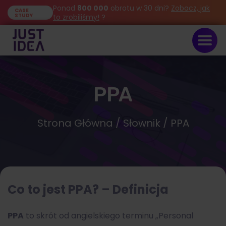
Ponad
800 000
obrotu w 30 dni?
Zobacz, jak
CASE
STUDY
to zrobiliśmy!
?
PPA
Strona Główna
/
Słownik
/ PPA
Co to jest PPA? – Definicja
PPA
to skrót od angielskiego terminu „Personal