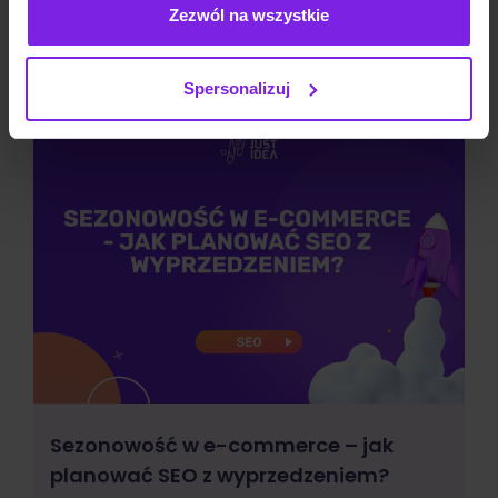
Zezwól na wszystkie
Zobacz także:
Spersonalizuj
Sezonowość w e-commerce – jak
planować SEO z wyprzedzeniem?