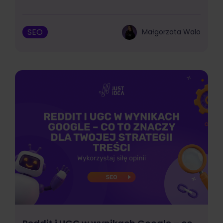
SEO
Małgorzata Walo