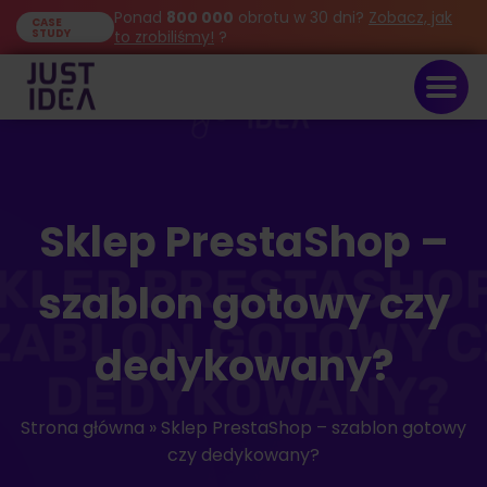
Ponad
800 000
obrotu w 30 dni?
Zobacz, jak
CASE
STUDY
to zrobiliśmy!
?
Sklep PrestaShop –
szablon gotowy czy
dedykowany?
Strona główna
»
Sklep PrestaShop – szablon gotowy
czy dedykowany?