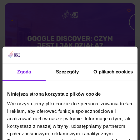
Zgoda
Szczegóły
O plikach cookies
Niniejsza strona korzysta z plików cookie
Google Discover: czym jest i jak działa?
Wykorzystujemy pliki cookie do spersonalizowania treści
i reklam, aby oferować funkcje społecznościowe i
analizować ruch w naszej witrynie. Informacje o tym, jak
korzystasz z naszej witryny, udostępniamy partnerom
SEO
społecznościowym, reklamowym i analitycznym.
Wojciech Wabno