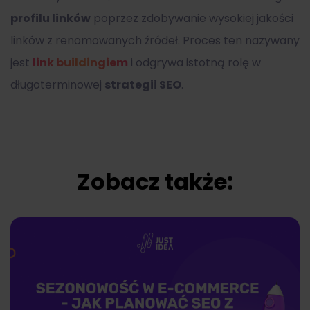
profilu linków
poprzez zdobywanie wysokiej jakości
linków z renomowanych źródeł. Proces ten nazywany
jest
link buildingiem
i odgrywa istotną rolę w
długoterminowej
strategii SEO
.
Zobacz także: