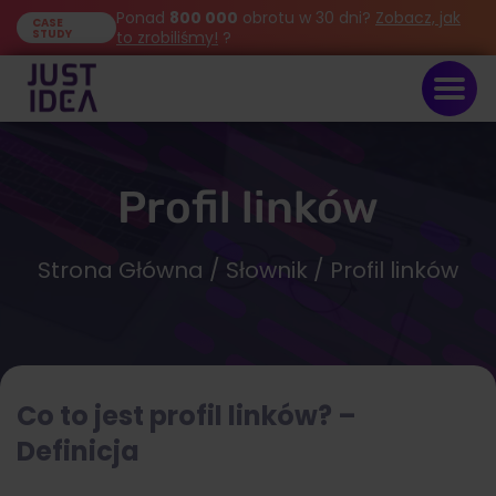
Ponad
800 000
obrotu w 30 dni?
Zobacz, jak
CASE
STUDY
to zrobiliśmy!
?
Profil linków
Strona Główna
/
Słownik
/ Profil linków
Co to jest profil linków? –
Definicja