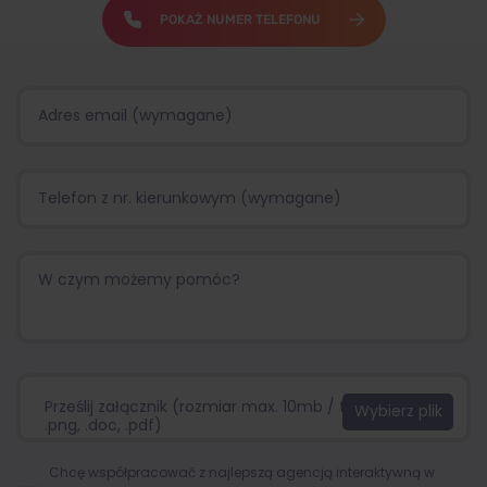
POKAŻ NUMER TELEFONU
Prześlij załącznik (rozmiar max. 10mb / format:.jpg,
.png, .doc, .pdf)
Chcę współpracować z najlepszą agencją interaktywną w