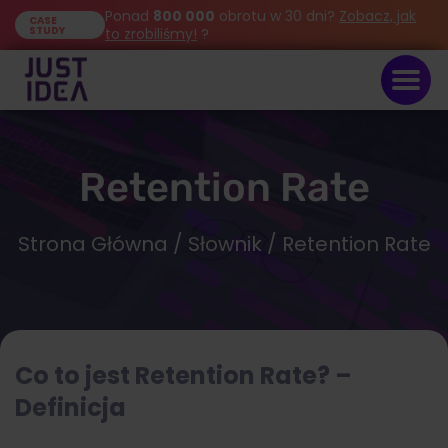
Ponad
800 000
obrotu w 30 dni?
Zobacz, jak
CASE
STUDY
to zrobiliśmy!
?
Retention Rate
Strona Główna
/
Słownik
/ Retention Rate
Co to jest Retention Rate? –
Definicja