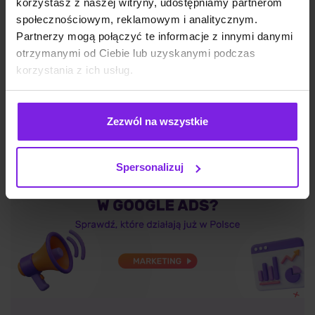
korzystasz z naszej witryny, udostępniamy partnerom
społecznościowym, reklamowym i analitycznym.
Partnerzy mogą połączyć te informacje z innymi danymi
SEO
otrzymanymi od Ciebie lub uzyskanymi podczas
Wojciech Wabno
korzystania z ich usług.
Zezwól na wszystkie
Spersonalizuj