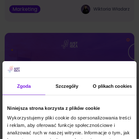
Marketing
Wiktoria Władarz
Zgoda
Szczegóły
O plikach cookies
Niniejsza strona korzysta z plików cookie
Wykorzystujemy pliki cookie do spersonalizowania treści
i reklam, aby oferować funkcje społecznościowe i
Google Discover: czym jest i jak działa?
analizować ruch w naszej witrynie. Informacje o tym, jak