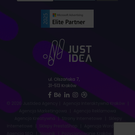
ul. Olszańska 7,
31-513 Kraków
© 2026 JustIdea Agency
|
Agencja Interaktywna Kraków
|
Agencja Marketingowa
|
Agencja Reklamowa
Agencja Kreatywna
|
Strony Internetowe
|
Sklepy
Internetowe
|
Sklepy PrestaShop
|
Agencja WordPress
|
Agencja SEO
|
Słownik
|
Pozycjonowanie Kraków
|
Mapa