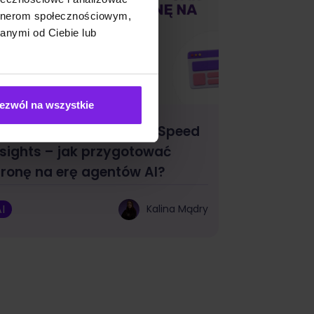
artnerom społecznościowym,
anymi od Ciebie lub
ezwól na wszystkie
gentic Browsing w PageSpeed
nsights – jak przygotować
tronę na erę agentów AI?
I
Kalina Mądry