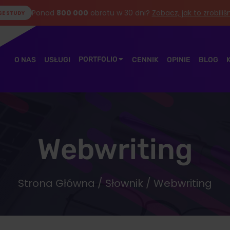
Ponad
800 000
obrotu w 30 dni?
Zobacz, jak to zrobili
SE STUDY
PORTFOLIO
O NAS
USŁUGI
CENNIK
OPINIE
BLOG
Webwriting
Strona Główna
/
Słownik
/ Webwriting