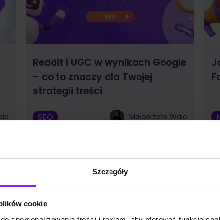
Reddit i UGC w wynikach Google
J
– co to znaczy dla Twojej
F
strategii treści
SEO
alo
Małgorzata Walo
Szczegóły
 plików cookie
do spersonalizowania treści i reklam, aby oferować funkcje sp