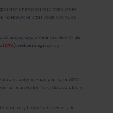
zpośrednio na widoczność marki w sieci
iej indeksowane przez wyszukiwarki, co
rzeniu spójnego wizerunku online. Dzięki
a (CTA)
,
webwriting
staje się
ekstu oraz optymalizacja pod kątem SEO.
wierać odpowiednie frazy kluczowe, które
retoryczne czy bezpośrednie zwroty do