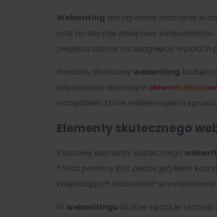
Webwriting
ma ogromne znaczenie w st
oraz na decyzje zakupowe konsumentów. 
zwiększa szanse na osiągnięcie wysokich 
Ponadto, skuteczny
webwriting
buduje za
odpowiednio dobranym
słowom kluczo
narzędziem, które realnie wspiera sprzedaż
Elementy skutecznego web
Kluczowe elementy skutecznego
webwri
Treści powinny być pisane językiem korzy
zwiększają ich widoczność w wyszukiwark
W
webwritingu
istotne są także techniki