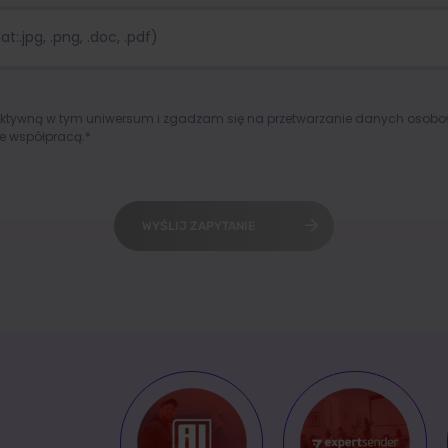
:.jpg, .png, .doc, .pdf)
aktywną w tym uniwersum i zgadzam się na przetwarzanie danych osob
e współpracą.*
WYŚLIJ ZAPYTANIE