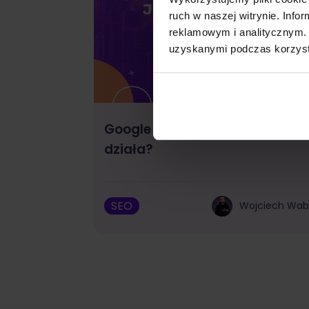
ruch w naszej witrynie. Inf
reklamowym i analitycznym. 
uzyskanymi podczas korzysta
Google Discover: czym jest i ja
działa?
SEO
Wojciech Wa