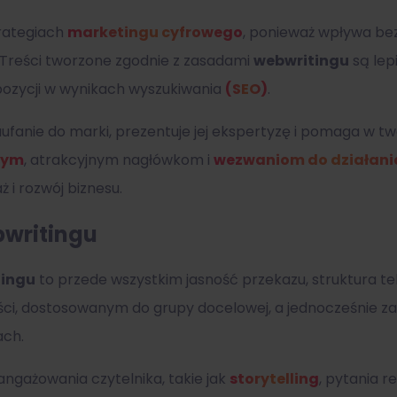
rategiach
marketingu cyfrowego
, ponieważ wpływa be
Treści tworzone zgodnie z zasadami
webwritingu
są lep
pozycji w wynikach wyszukiwania
(SEO)
.
ufanie do marki, prezentuje jej ekspertyzę i pomaga w two
wym
, atrakcyjnym nagłówkom i
wezwaniom do działani
 i rozwój biznesu.
writingu
tingu
to przede wszystkim jasność przekazu, struktura t
ści, dostosowanym do grupy docelowej, a jednocześnie za
ach.
 angażowania czytelnika, takie jak
storytelling
, pytania 