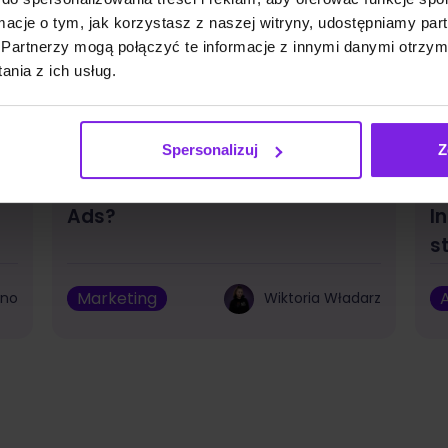
ormacje o tym, jak korzystasz z naszej witryny, udostępniamy p
Partnerzy mogą połączyć te informacje z innymi danymi otrzym
nia z ich usług.
Spersonalizuj
Z
k
Jakie są funkcje AI w Google
A
Ads?
I
s
Marketing
A
bno
Wiktoria Władarz