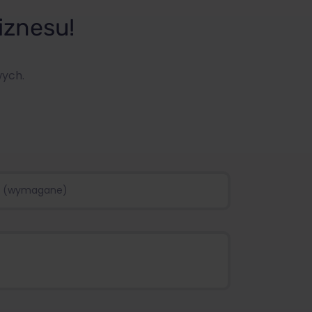
iznesu!
wych.