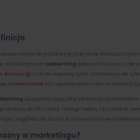
finicja
rzeznaczonych do publikacji w Internecie, które są zop
cie marketingowym
webwriting
odgrywa kluczową rolę w 
iu
konwersji
. Dobrze napisany tekst internetowy nie tylko
 się na
newsletter
czy udostępnienia treści w mediach s
bwriting
uwzględnia specyfikę zachowań użytkowników on
o dostępu do informacji. Dlatego teksty tworzone w ra
sekcje z nagłówkami, listami punktowanymi i wyróżnieniami
 ważny w marketingu?