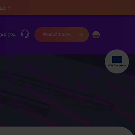
śmy!
?
KARIERA
PRACUJ Z NAMI