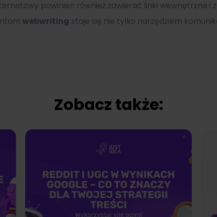
ternetowy powinien również zawierać linki wewnętrzne i z
mentom
webwriting
staje się nie tylko narzędziem komuni
Zobacz także: