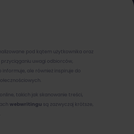
tymalizowane pod kątem użytkownika oraz
przyciąganiu uwagi odbiorców,
 informuje, ale również inspiruje do
połecznościowych.
line, takich jak skanowanie treści,
mach
webwritingu
są zazwyczaj krótsze,
.