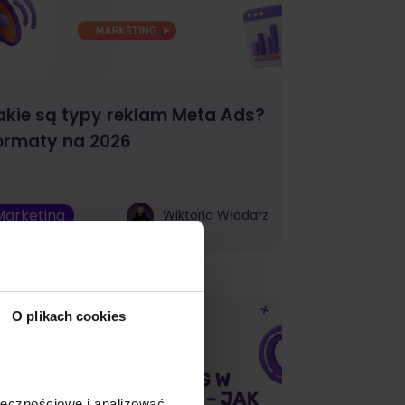
akie są typy reklam Meta Ads?
ormaty na 2026
Marketing
Wiktoria Władarz
O plikach cookies
ołecznościowe i analizować