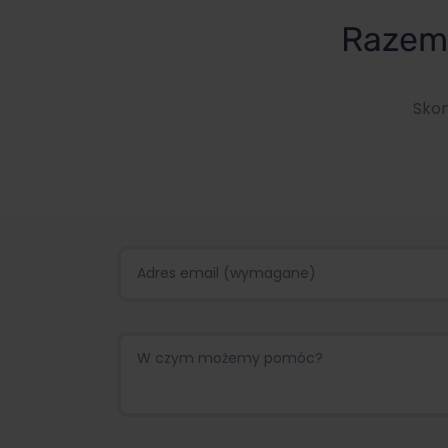
Razem 
Skon