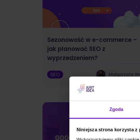
Sezonowość w e-commerce –
jak planować SEO z
wyprzedzeniem?
SEO
Małgorzata W
Zgoda
Niniejsza strona korzysta z
Wykorzystujemy pliki cookie 