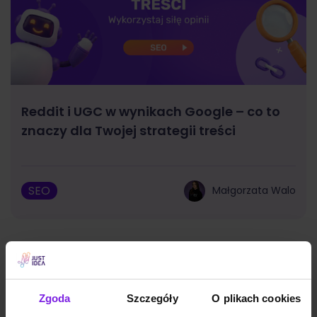
Reddit i UGC w wynikach Google – co to
znaczy dla Twojej strategii treści
SEO
Małgorzata Walo
Zgoda
Szczegóły
O plikach cookies