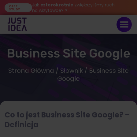
Jak
czterokrotnie
zwiększyliśmy ruch
CASE
STUDY
na wizytówce? ?
Business Site Google
Strona Główna
/
Słownik
/ Business Site
Google
Co to jest
Business Site Google
? –
Definicja