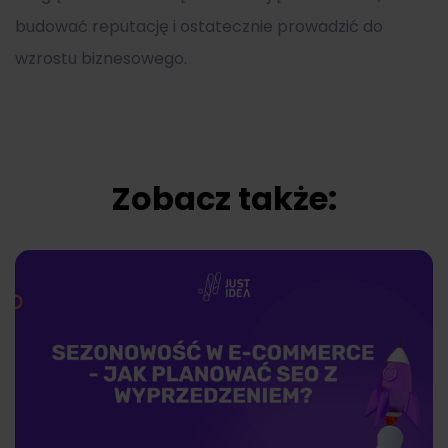
budować reputację i ostatecznie prowadzić do
wzrostu biznesowego.
Zobacz także: