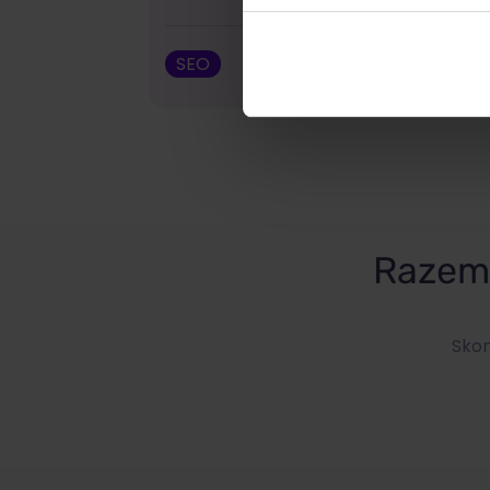
SEO
Wojciech Wa
Razem 
Skon