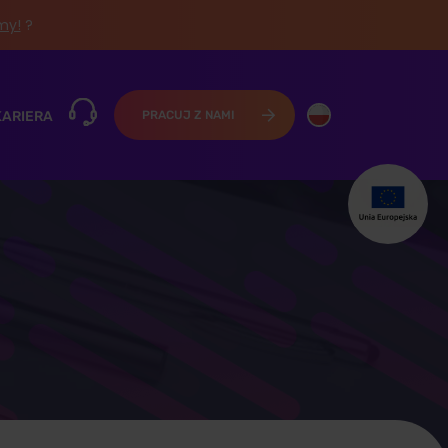
śmy!
?
KARIERA
PRACUJ Z NAMI