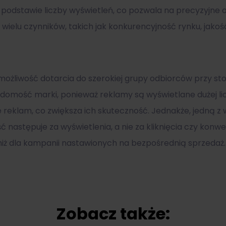
 podstawie liczby wyświetleń, co pozwala na precyzyjne 
 wielu czynników, takich jak konkurencyjność rynku, jako
możliwość dotarcia do szerokiej grupy odbiorców przy sto
adomość marki, ponieważ reklamy są wyświetlane dużej l
reklam, co zwiększa ich skuteczność. Jednakże, jedną z 
ć następuje za wyświetlenia, a nie za kliknięcia czy konw
iż dla kampanii nastawionych na bezpośrednią sprzedaż.
Zobacz także: