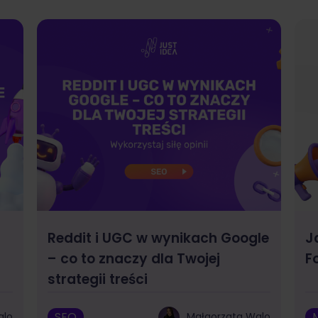
Reddit i UGC w wynikach Google
J
– co to znaczy dla Twojej
F
strategii treści
SEO
alo
Małgorzata Walo