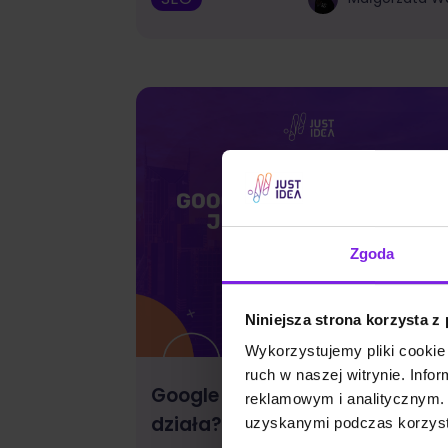
Zgoda
Niniejsza strona korzysta z
Wykorzystujemy pliki cookie 
ruch w naszej witrynie. Inf
Google Discover: czym jest i ja
reklamowym i analitycznym. 
działa?
uzyskanymi podczas korzysta