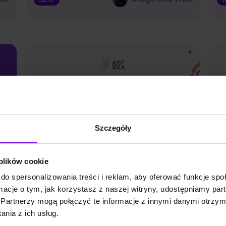
Szczegóły
 plików cookie
do spersonalizowania treści i reklam, aby oferować funkcje sp
ormacje o tym, jak korzystasz z naszej witryny, udostępniamy p
k
Jakie są funkcje AI w Google
A
Partnerzy mogą połączyć te informacje z innymi danymi otrzym
Ads?
I
nia z ich usług.