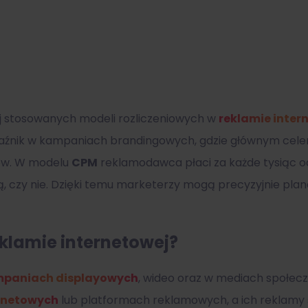
iej stosowanych modeli rozliczeniowych w
reklamie inter
kaźnik w kampaniach brandingowych, gdzie głównym celem
ców. W modelu
CPM
reklamodawca płaci za każde tysiąc od
, czy nie. Dzięki temu marketerzy mogą precyzyjnie plan
klamie internetowej?
paniach displayowych
, wideo oraz w mediach społe
rnetowych
lub platformach reklamowych, a ich reklamy 