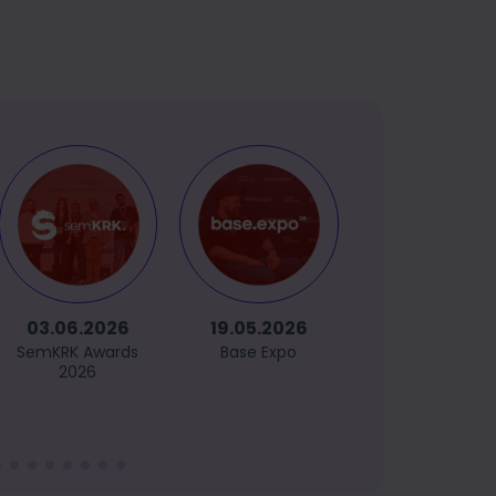
03.06.2026
19.05.2026
14.05.2026
SemKRK Awards
Base Expo
GetCommerc
2026
Sopot 2026
(powered
by GetRespons