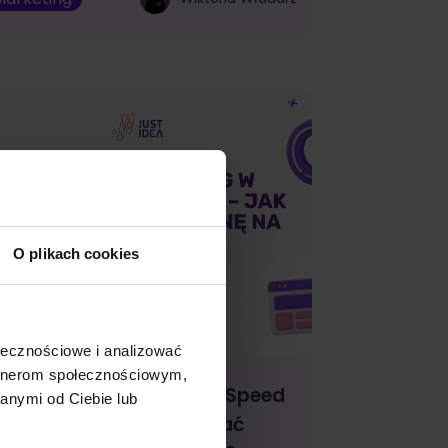
O plikach cookies
ołecznościowe i analizować
artnerom społecznościowym,
gentic Browsing w PageSpeed
anymi od Ciebie lub
nsights – jak przygotować