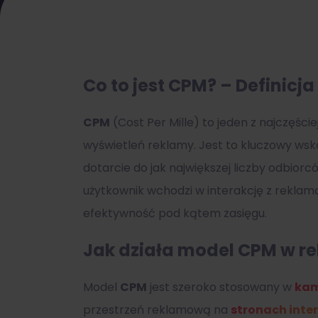
Co to jest CPM? – Definicja
CPM
(Cost Per Mille) to jeden z najczęśc
wyświetleń reklamy. Jest to kluczowy ws
dotarcie do jak największej liczby odbior
użytkownik wchodzi w interakcję z reklamą
efektywność pod kątem zasięgu.
Jak działa model CPM w re
Model
CPM
jest szeroko stosowany w
kam
przestrzeń reklamową na
stronach inte