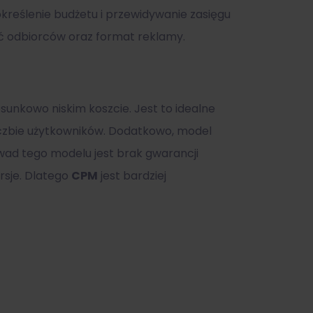
określenie budżetu i przewidywanie zasięgu
ść odbiorców oraz format reklamy.
sunkowo niskim koszcie. Jest to idealne
iczbie użytkowników. Dodatkowo, model
wad tego modelu jest brak gwarancji
ersje. Dlatego
CPM
jest bardziej