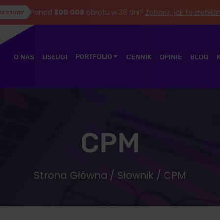
Ponad
800 000
obrotu w 30 dni?
Zobacz, jak to zrobili
SE STUDY
PORTFOLIO
O NAS
USŁUGI
CENNIK
OPINIE
BLOG
CPM
Strona Główna
/
Słownik
/ CPM