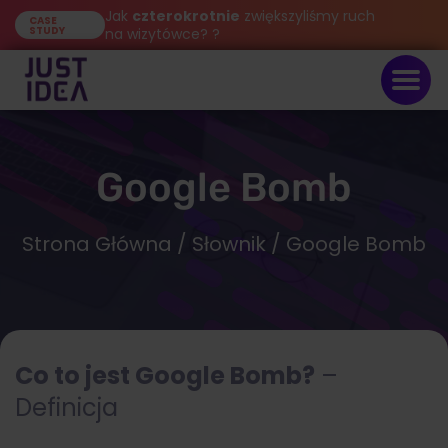
Jak
czterokrotnie
zwiększyliśmy ruch
CASE
STUDY
na wizytówce? ?
Google Bomb
Strona Główna
/
Słownik
/ Google Bomb
Co to jest Google Bomb?
–
Definicja