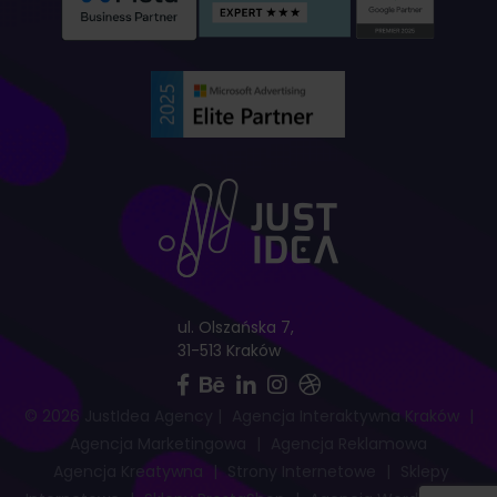
ul. Olszańska 7,
31-513 Kraków
© 2026 JustIdea Agency
|
Agencja Interaktywna Kraków
|
Agencja Marketingowa
|
Agencja Reklamowa
Agencja Kreatywna
|
Strony Internetowe
|
Sklepy