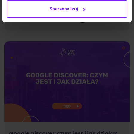
Spersonalizuj
Marketing
Wiktoria Władarz
Google Discover: czym jest i jak działa?