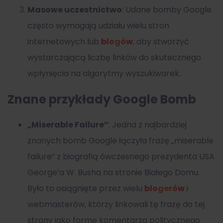
Masowe uczestnictwo
: Udane bomby Google
często wymagają udziału wielu stron
internetowych lub
blogów
, aby stworzyć
wystarczającą liczbę linków do skutecznego
wpłynięcia na algorytmy wyszukiwarek.
Znane przykłady Google Bomb
„Miserable Failure”
: Jedna z najbardziej
znanych bomb Google łączyła frazę „miserable
failure” z biografią ówczesnego prezydenta USA
George’a W. Busha na stronie Białego Domu.
Było to osiągnięte przez wielu
blogerów
i
webmasterów, którzy linkowali tę frazę do tej
strony jako formę komentarza politycznego