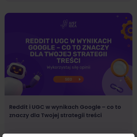
Reddit i UGC w wynikach Google – co to
znaczy dla Twojej strategii treści