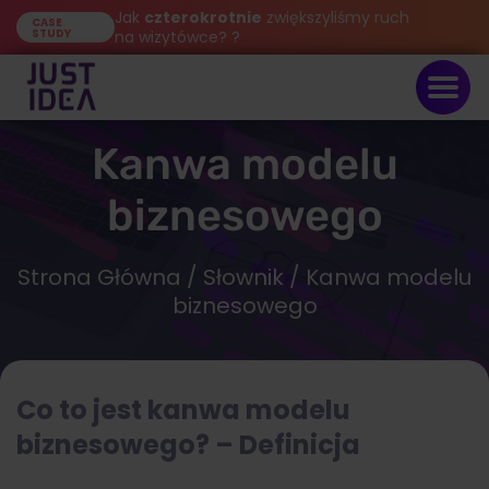
Jak
czterokrotnie
zwiększyliśmy ruch
CASE
STUDY
na wizytówce? ?
Kanwa modelu
biznesowego
Strona Główna
/
Słownik
/ Kanwa modelu
biznesowego
Co to jest kanwa modelu
biznesowego? – Definicja