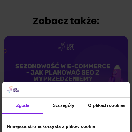
Zobacz także:
Zgoda
Szczegóły
O plikach cookies
Sezonowość w e-commerce – jak
Niniejsza strona korzysta z plików cookie