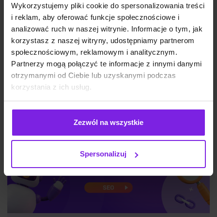
planować SEO z wyprzedzeniem?
Wykorzystujemy pliki cookie do spersonalizowania treści
i reklam, aby oferować funkcje społecznościowe i
analizować ruch w naszej witrynie. Informacje o tym, jak
korzystasz z naszej witryny, udostępniamy partnerom
SEO
Małgorzata Walo
społecznościowym, reklamowym i analitycznym.
Partnerzy mogą połączyć te informacje z innymi danymi
otrzymanymi od Ciebie lub uzyskanymi podczas
korzystania z ich usług.
Zezwól na wszystkie
Spersonalizuj