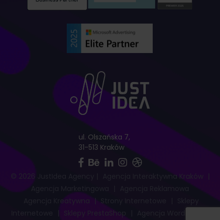
ul. Olszańska 7,
31-513 Kraków
© 2026 JustIdea Agency
|
Agencja Interaktywna Kraków
|
Agencja Marketingowa
|
Agencja Reklamowa
Agencja Kreatywna
|
Strony Internetowe
|
Sklepy
Internetowe
|
Sklepy PrestaShop
|
Agencja WordPress
|