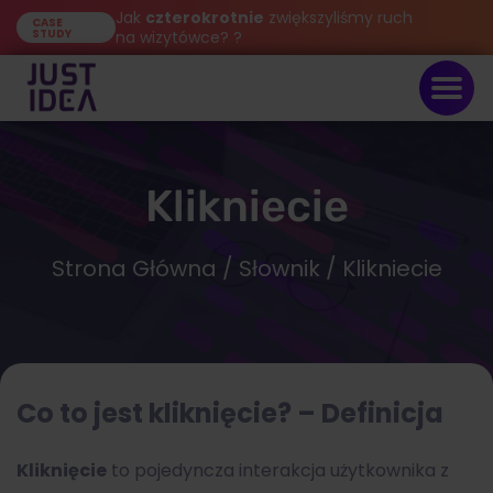
Jak
czterokrotnie
zwiększyliśmy ruch
CASE
STUDY
na wizytówce? ?
Klikniecie
Strona Główna
/
Słownik
/ Klikniecie
Co to jest kliknięcie? – Definicja
Kliknięcie
to pojedyncza interakcja użytkownika z