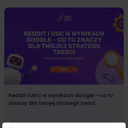
Reddit i UGC w wynikach Google – co to
znaczy dla Twojej strategii treści
SEO
Małgorzata Walo