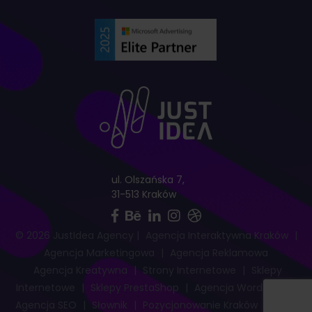
ul. Olszańska 7,
31-513 Kraków
© 2026 JustIdea Agency
|
Agencja Interaktywna Kraków
|
Agencja Marketingowa
|
Agencja Reklamowa
Agencja Kreatywna
|
Strony Internetowe
|
Sklepy
Internetowe
|
Sklepy PrestaShop
|
Agencja WordPress
|
Agencja SEO
|
Słownik
|
Pozycjonowanie Kraków
|
Mapa