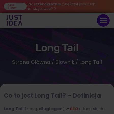
Jak
czterokrotnie
zwiększyliśmy ruch
CASE
STUDY
na wizytówce? ?
Long Tail
Strona Główna
/
Słownik
/ Long Tail
Co to jest Long Tail? – Definicja
Long Tail
(z ang.
długi ogon
) w
SEO
odnosi się do