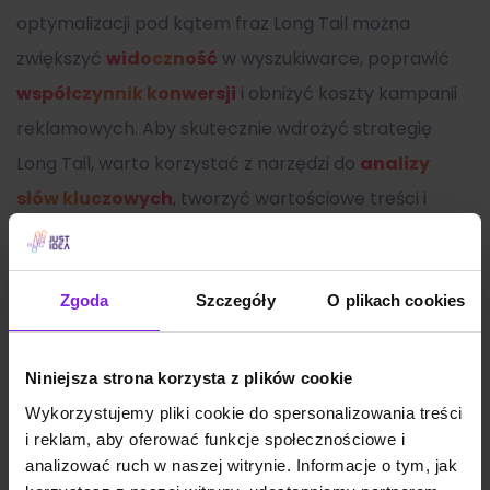
optymalizacji pod kątem fraz Long Tail można
zwiększyć
widoczność
w wyszukiwarce, poprawić
współczynnik konwersji
i obniżyć koszty kampanii
reklamowych. Aby skutecznie wdrożyć strategię
Long Tail, warto korzystać z narzędzi do
analizy
słów kluczowych
, tworzyć wartościowe treści i
dostosowywać treści do potrzeb użytkowników.
Zgoda
Szczegóły
O plikach cookies
Zobacz także:
Niniejsza strona korzysta z plików cookie
Wykorzystujemy pliki cookie do spersonalizowania treści
i reklam, aby oferować funkcje społecznościowe i
analizować ruch w naszej witrynie. Informacje o tym, jak