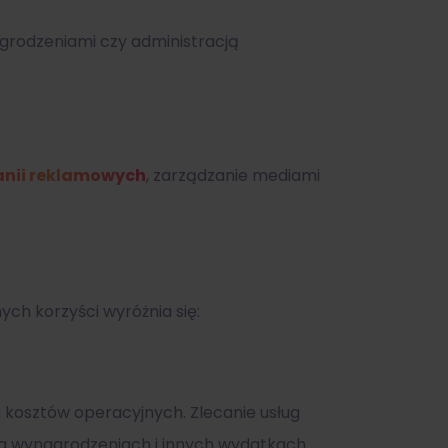
grodzeniami czy administracją
nii reklamowych
, zarządzanie mediami
ch korzyści wyróżnia się:
a kosztów operacyjnych. Zlecanie usług
na wynagrodzeniach i innych wydatkach