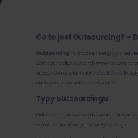
Co to jest Outsourcing? – D
Outsourcing
to proces polegający na zle
zamiast realizowania ich wewnętrznie w or
obszarach działalności, zredukować koszty
dostępna w ramach ich zasobów.
Typy outsourcingu
Outsourcing może obejmować różne obszary 
wyróżnia się kilka typów outsourcingu: