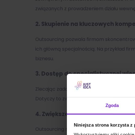
związanych z prowadzeniem działu wewnę
2.
Skupienie na kluczowych komp
Outsourcing pozwala firmom skoncentrować 
ich główną specjalnością. Na przykład firm
biznesu.
3.
Dostęp do specjalistycznej wie
Zlecając zadania na zewnątrz, firma ma dos
Dotyczy to zwłaszcza obszarów takich jak 
Zgoda
4.
Zwiększenie elastyczności
Niniejsza strona korzysta z
Outsourcing może zwiększyć elastyczność o
Wykorzystujemy pliki cookie 