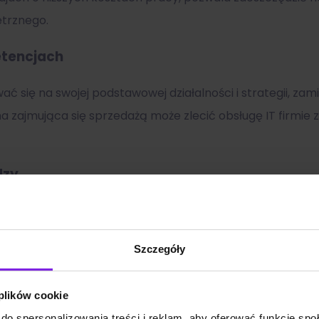
trznego.
etencjach
się na swojej podstawowej działalności i strategii, zami
a zajmująca się sprzedażą może zlecić obsługę IT firmie 
dzy
tęp do specjalistów i ekspertów w danej dziedzinie, co umo
IT, prawo, czy marketing.
Szczegóły
 plików cookie
rganizacji, umożliwiając jej łatwiejsze skalowanie opera
do spersonalizowania treści i reklam, aby oferować funkcje sp