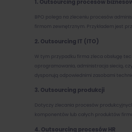
1.
Outsourcing procesów bizneso
BPO polega na zleceniu procesów administ
firmom zewnętrznym. Przykładem jest przen
2.
Outsourcing IT (ITO)
W tym przypadku firma zleca obsługę tec
oprogramowania, administracja siecią, cz
dysponują odpowiednimi zasobami techni
3.
Outsourcing produkcji
Dotyczy zlecania procesów produkcyjnyc
komponentów lub całych produktów firmom
4.
Outsourcing procesów HR