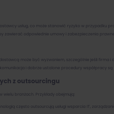
dostawcy usług, co może stanowić ryzyko w przypadku pr
aby zawierać odpowiednie umowy i zabezpieczenia prawne
stawcą może być wyzwaniem, szczególnie jeśli firma i d
 komunikacja i dobrze ustalone procedury współpracy są 
cych z outsourcingu
 wielu branżach. Przykłady obejmują:
nologią często outsourcują usługi wsparcia IT, zarządza