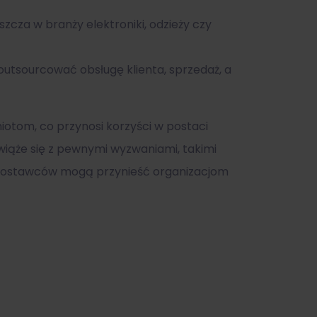
zcza w branży elektroniki, odzieży czy
outsourcować obsługę klienta, sprzedaż, a
otom, co przynosi korzyści w postaci
 wiąże się z pewnymi wyzwaniami, takimi
ch dostawców mogą przynieść organizacjom