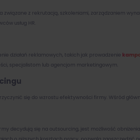
a związane z rekrutacją, szkoleniami, zarządzaniem wyna
wców usług HR.
nie działań reklamowych, takich jak prowadzenie
kampa
eści, specjalistom lub agencjom marketingowym.
rcingu
zyczynić się do wzrostu efektywności firmy. Wśród główny
rmy decydują się na outsourcing, jest możliwość obniżeni
ach o niższych kosztach pracy, pozwala zaoszczędzić 