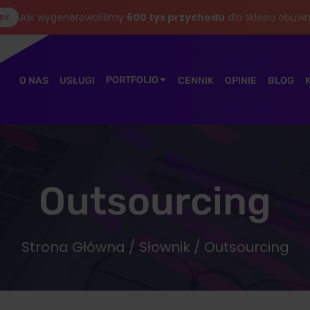
Jak wygenerowaliśmy
600 tys przychodu
dla sklepu obuwn
DY
PORTFOLIO
O NAS
USŁUGI
CENNIK
OPINIE
BLOG
Outsourcing
Strona Główna
/
Słownik
/ Outsourcing