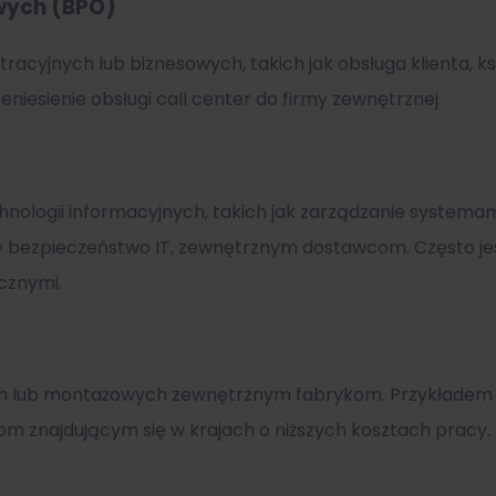
wych (BPO)
racyjnych lub biznesowych, takich jak obsługa klienta, k
iesienie obsługi call center do firmy zewnętrznej.
hnologii informacyjnych, takich jak zarządzanie system
y bezpieczeństwo IT, zewnętrznym dostawcom. Często jest 
cznymi.
h lub montażowych zewnętrznym fabrykom. Przykładem m
 znajdującym się w krajach o niższych kosztach pracy.