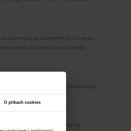
ast zajmować się zadaniami, które nie są
zewnętrznej, aby skupić się na rozwoju
żliwia jej uzyskanie wyższej jakości usług.
O plikach cookies
cji. Firma może szybko reagować na
ołecznościowe i analizować