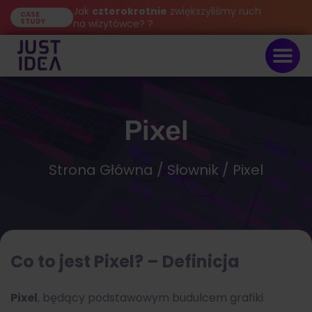
Jak
czterokrotnie
zwiększyliśmy ruch
CASE
STUDY
na wizytówce? ?
Pixel
Strona Główna
/
Słownik
/ Pixel
Co to jest Pixel? – Definicja
Pixel
, będący podstawowym budulcem grafiki