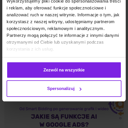
Wykorzystujemy pliki cookie do spersonalizowania treści
i reklam, aby oferować funkcje społecznościowe i
analizować ruch w naszej witrynie. Informacje o tym, jak
korzystasz z naszej witryny, udostępniamy partnerom
społecznościowym, reklamowym i analitycznym.
Google Discover: czym jest i jak działa?
Partnerzy mogą połączyć te informacje z innymi danymi
otrzymanymi od Ciebie lub uzyskanymi podczas
korzystania z ich usług.
SEO
Wojciech Wabno
Zezwól na wszystkie
Spersonalizuj