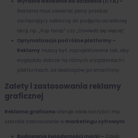
Wyraźne wezwanie do działania (CTA) –
Reklama musi zawierać jasny przekaz
zachęcający odbiorcę do podjęcia określonej
akcji, np. „Kup teraz” czy „Dowiedz się więcej”.
Optymalizacja pod różne platformy –
Reklamy
muszą być zaprojektowane tak, aby
wyglądały dobrze na różnych urządzeniach i
platformach, od desktopów po smartfony.
Zalety i zastosowania reklamy
graficznej
Reklama graficzna
oferuje wiele korzyści i ma
szerokie zastosowanie w
marketingu cyfrowym
:
Budowanie świadomości marki –
Dzięki