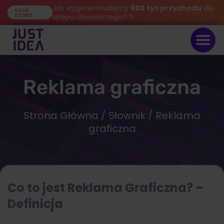
Jak wygenerowaliśmy
600 tys przychodu
dla
CASE
STUDY
sklepu obuwniczego? ?
Reklama graficzna
Strona Główna
/
Słownik
/ Reklama
graficzna
Co to jest Reklama Graficzna? –
Definicja