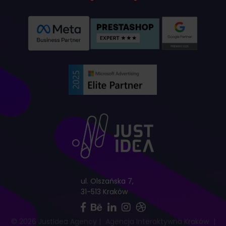
ul. Olszańska 7,
31-513 Kraków
© 2026 JustIdea Agency
|
Agencja Interaktywna Kraków
|