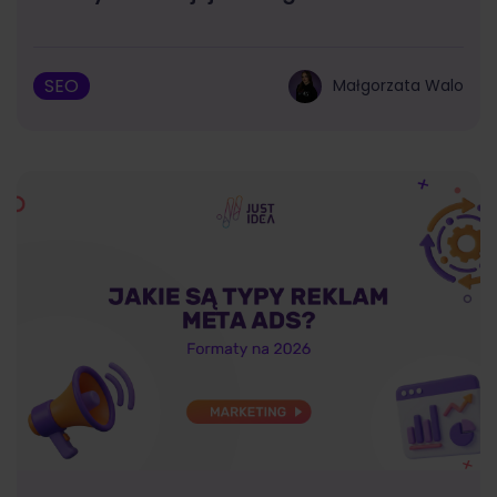
SEO
Małgorzata Walo