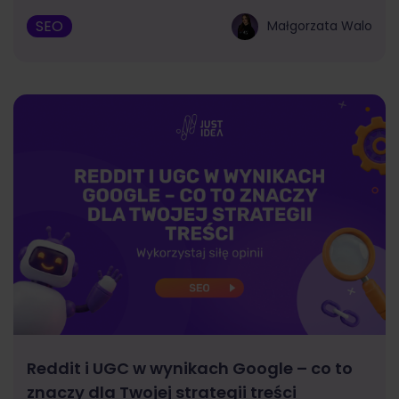
SEO
Małgorzata Walo
Reddit i UGC w wynikach Google – co to
znaczy dla Twojej strategii treści