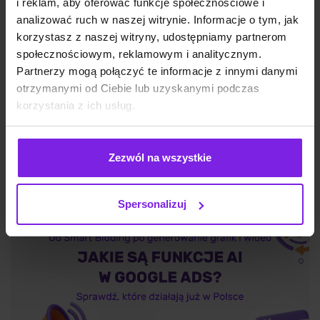
i reklam, aby oferować funkcje społecznościowe i
analizować ruch w naszej witrynie. Informacje o tym, jak
korzystasz z naszej witryny, udostępniamy partnerom
Google Discover: czym jest i jak działa?
społecznościowym, reklamowym i analitycznym.
Partnerzy mogą połączyć te informacje z innymi danymi
otrzymanymi od Ciebie lub uzyskanymi podczas
korzystania z ich usług.
SEO
Wojciech Wabno
Zezwól na wszystkie
Spersonalizuj