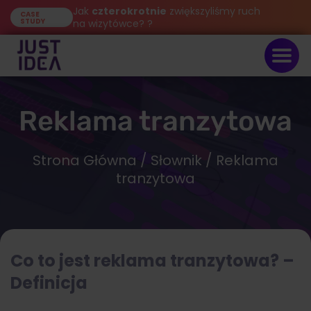
Jak
czterokrotnie
zwiększyliśmy ruch
CASE
STUDY
na wizytówce? ?
Reklama tranzytowa
Strona Główna
/
Słownik
/ Reklama
tranzytowa
Co to jest reklama tranzytowa? –
Definicja