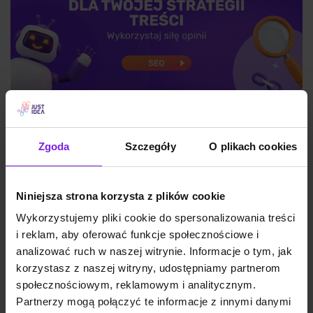
Reddit i UGC w wynikach Google – co to
znaczy dla Twojej strategii treści
Zgoda
Szczegóły
O plikach cookies
Niniejsza strona korzysta z plików cookie
SEO
Małgorzata Walo
Wykorzystujemy pliki cookie do spersonalizowania treści
i reklam, aby oferować funkcje społecznościowe i
analizować ruch w naszej witrynie. Informacje o tym, jak
korzystasz z naszej witryny, udostępniamy partnerom
społecznościowym, reklamowym i analitycznym.
Partnerzy mogą połączyć te informacje z innymi danymi