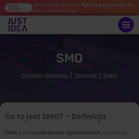
Jak wygenerowaliśmy
600 tys przychodu
dla
CASE
STUDY
sklepu obuwniczego? ?
SMO
Strona Główna
/
Słownik
/ SMO
Co to jest SMO? – Definicja
SMO
, czyli
Social Media Optimization
, to
proces