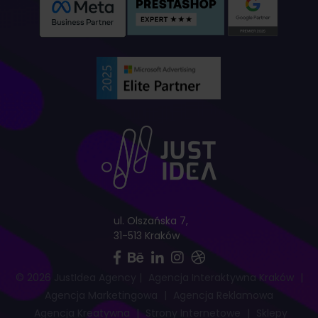
ul. Olszańska 7,
31-513 Kraków
© 2026 JustIdea Agency
|
Agencja Interaktywna Kraków
|
Agencja Marketingowa
|
Agencja Reklamowa
Agencja Kreatywna
|
Strony Internetowe
|
Sklepy