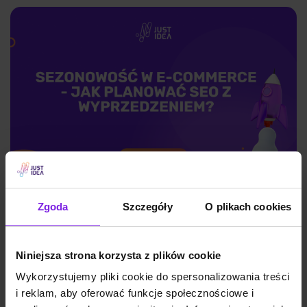
Zgoda
Szczegóły
O plikach cookies
Sezonowość w e-commerce – jak
planować SEO z wyprzedzeniem?
Niniejsza strona korzysta z plików cookie
Wykorzystujemy pliki cookie do spersonalizowania treści
SEO
i reklam, aby oferować funkcje społecznościowe i
Małgorzata Walo