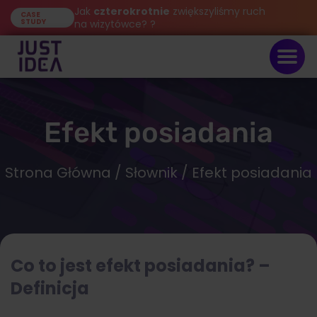
Jak
czterokrotnie
zwiększyliśmy ruch
CASE
STUDY
na wizytówce? ?
Efekt posiadania
Strona Główna
/
Słownik
/ Efekt posiadania
Co to jest efekt posiadania? –
Definicja