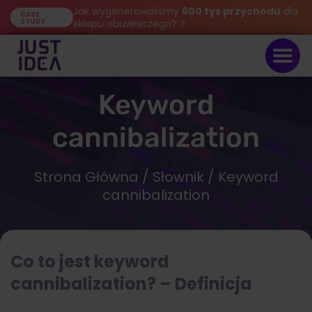
Jak wygenerowaliśmy
600 tys przychodu
dla
CASE
STUDY
sklepu obuwniczego? ?
Keyword
cannibalization
Strona Główna
/
Słownik
/ Keyword
cannibalization
Co to jest keyword
cannibalization? – Definicja