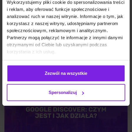
Wykorzystujemy pliki cookie do spersonalizowania treści
i reklam, aby oferować funkcje społecznościowe i
analizować ruch w naszej witrynie. Informacje o tym, jak
Jakie są typy reklam Meta Ads? Formaty
korzystasz z naszej witryny, udostępniamy partnerom
na 2026
społecznościowym, reklamowym i analitycznym.
Partnerzy mogą połączyć te informacje z innymi danymi
otrzymanymi od Ciebie lub uzyskanymi podczas
korzystania z ich usług.
Marketing
Wiktoria Władarz
Zezwól na wszystkie
Spersonalizuj