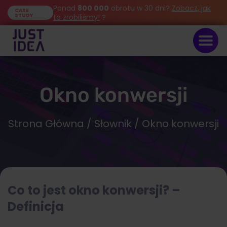
Ponad
800 000
obrotu w 30 dni?
Zobacz, jak
CASE
STUDY
to zrobiliśmy!
?
Okno konwersji
Strona Główna
/
Słownik
/ Okno konwersji
Co to jest okno konwersji? –
Definicja