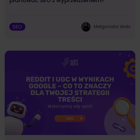
planować SEO z wyprzedzeniem?
SEO
Małgorzata Walo