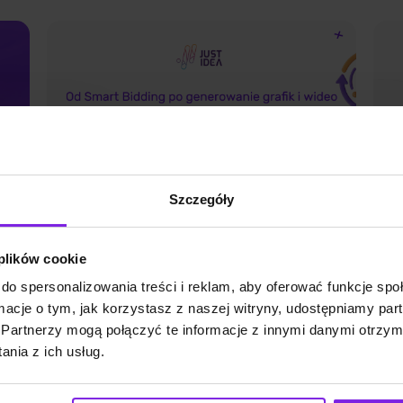
Szczegóły
 plików cookie
do spersonalizowania treści i reklam, aby oferować funkcje sp
k
Jakie są funkcje AI w Google
A
ormacje o tym, jak korzystasz z naszej witryny, udostępniamy p
Ads?
I
Partnerzy mogą połączyć te informacje z innymi danymi otrzym
s
nia z ich usług.
Marketing
A
bno
Wiktoria Władarz