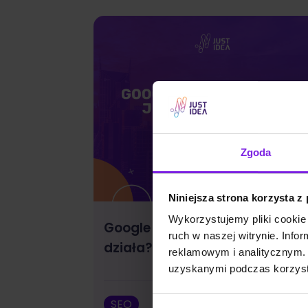
Zgoda
Niniejsza strona korzysta z
Wykorzystujemy pliki cookie 
Google Discover: czym jest i ja
ruch w naszej witrynie. Inf
działa?
reklamowym i analitycznym. 
uzyskanymi podczas korzysta
SEO
Wojciech Wa