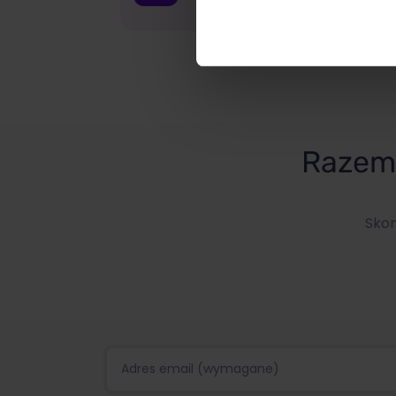
Razem 
Skon