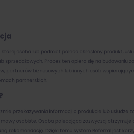
icja
 której osoba lub podmiot poleca określony produkt, usług
ub sprzedażowych. Proces ten opiera się na budowaniu z
, partnerów biznesowych lub innych osób wspierających
temach partnerskich.
?
izmie przekazywania informacji o produkcie lub usłudze
zmowy osobiste. Osoba polecająca zazwyczaj otrzymuje o
ną rekomendację. Dzięki temu system Referral jest korzy