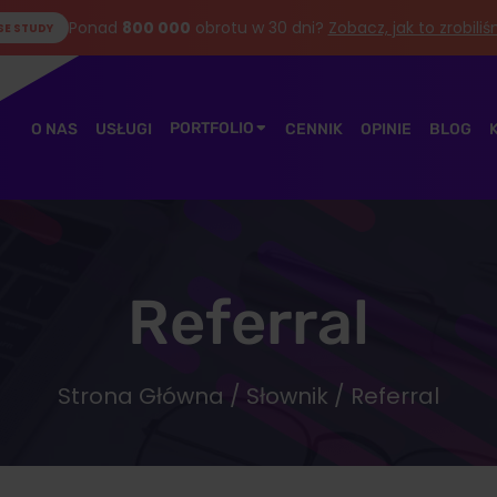
Ponad
800 000
obrotu w 30 dni?
Zobacz, jak to zrobili
SE STUDY
PORTFOLIO
O NAS
USŁUGI
CENNIK
OPINIE
BLOG
Referral
Strona Główna
/
Słownik
/ Referral