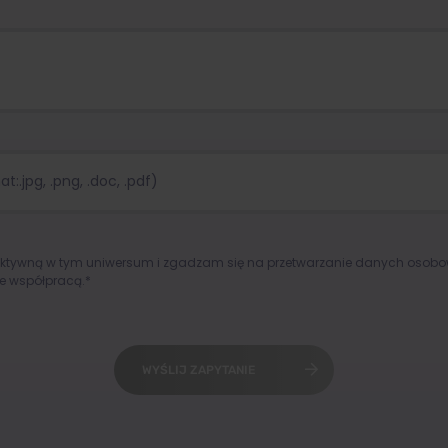
:.jpg, .png, .doc, .pdf)
aktywną w tym uniwersum i zgadzam się na przetwarzanie danych osob
e współpracą.*
WYŚLIJ ZAPYTANIE