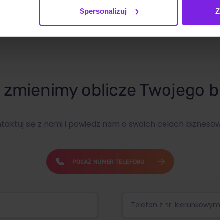
Spersonalizuj
Z
zmienimy oblicze Twojego b
taktuj się z nami i powiedz nam o swoich celach bizneso
POKAŻ NUMER TELEFONU