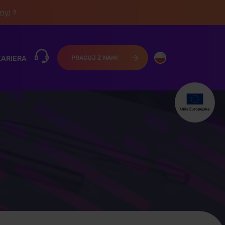
śmy!
?
KARIERA
PRACUJ Z NAMI