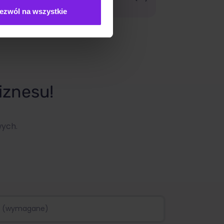
ezwól na wszystkie
iznesu!
wych.