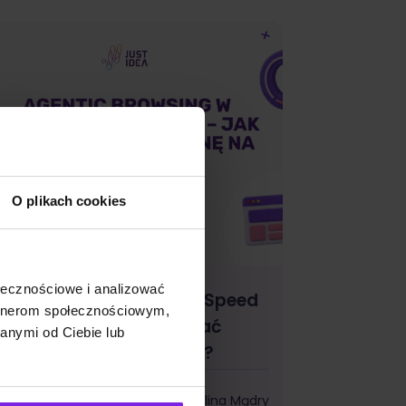
O plikach cookies
ołecznościowe i analizować
gentic Browsing w PageSpeed
artnerom społecznościowym,
nsights – jak przygotować
anymi od Ciebie lub
tronę na erę agentów AI?
I
Kalina Mądry