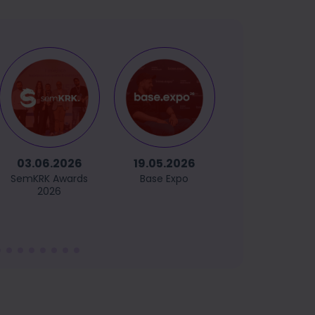
03.06.2026
19.05.2026
14.05.2026
SemKRK Awards
Base Expo
GetCommerc
2026
Sopot 2026
(powered
by GetRespons