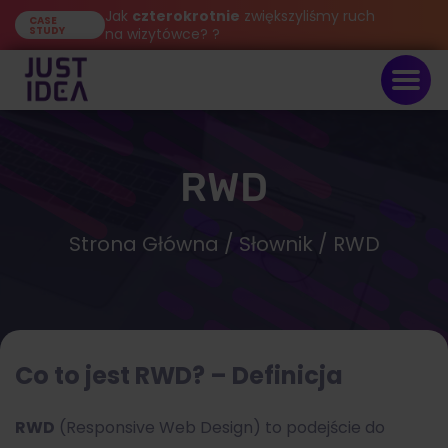
Jak
czterokrotnie
zwiększyliśmy ruch
CASE
STUDY
na wizytówce? ?
RWD
Strona Główna
/
Słownik
/ RWD
Co to jest RWD? – Definicja
RWD
(Responsive Web Design) to podejście do