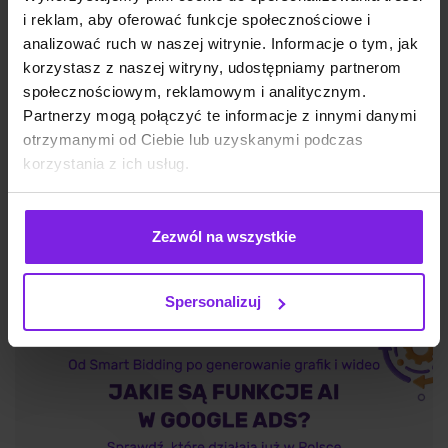
i reklam, aby oferować funkcje społecznościowe i
analizować ruch w naszej witrynie. Informacje o tym, jak
korzystasz z naszej witryny, udostępniamy partnerom
Google Discover: czym jest i jak działa?
społecznościowym, reklamowym i analitycznym.
Partnerzy mogą połączyć te informacje z innymi danymi
otrzymanymi od Ciebie lub uzyskanymi podczas
korzystania z ich usług.
SEO
Wojciech Wabno
Zezwól na wszystkie
Spersonalizuj