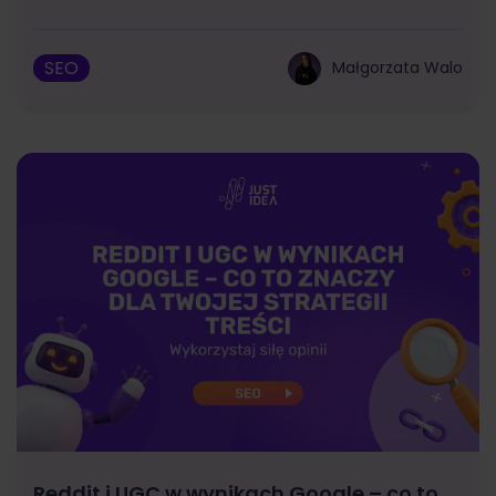
SEO
Małgorzata Walo
Reddit i UGC w wynikach Google – co to