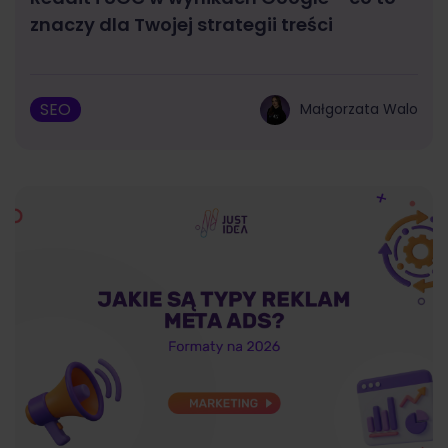
znaczy dla Twojej strategii treści
SEO
Małgorzata Walo