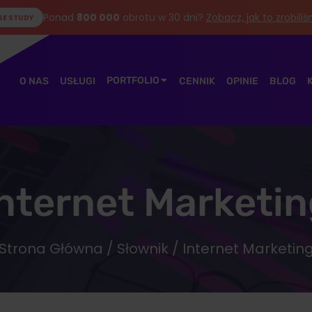
Ponad
800 000
obrotu w 30 dni?
Zobacz, jak to zrobili
SE STUDY
PORTFOLIO
O NAS
USŁUGI
CENNIK
OPINIE
BLOG
nternet Marketi
Strona Główna
/
Słownik
/ Internet Marketin