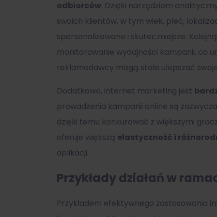
odbiorców
. Dzięki narzędziom analityczn
swoich klientów, w tym wiek, płeć, lokali
spersonalizowane i skuteczniejsze. Kolejną
monitorowanie wydajności kampanii, co um
reklamodawcy mogą stale ulepszać swoje d
Dodatkowo, internet marketing jest
bardz
prowadzenia kampanii online są zazwyczaj
dzięki temu konkurować z większymi gracz
oferuje większą
elastyczność i różnoro
aplikacji.
Przykłady działań w ramac
Przykładem efektywnego zastosowania i