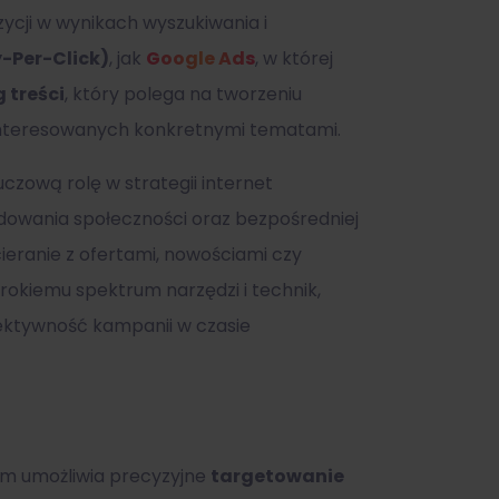
ycji w wynikach wyszukiwania i
-Per-Click)
, jak
Google Ads
, w której
 treści
, który polega na tworzeniu
zainteresowanych konkretnymi tematami.
czową rolę w strategii internet
owania społeczności oraz bezpośredniej
cieranie z ofertami, nowościami czy
rokiemu spektrum narzędzi i technik,
ektywność kampanii w czasie
im umożliwia precyzyjne
targetowanie