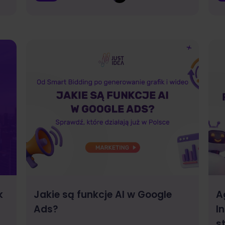
k
Jakie są funkcje AI w Google
A
Ads?
I
s