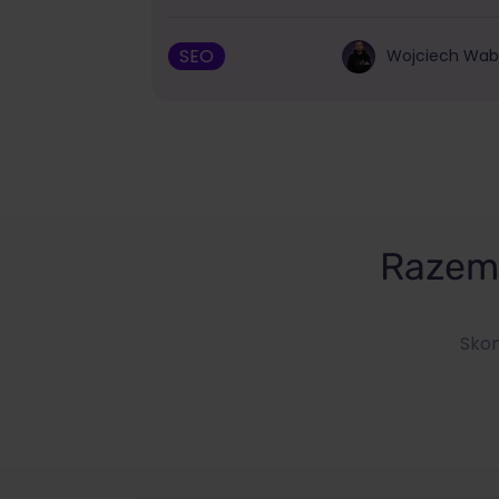
SEO
Wojciech Wa
Razem 
Skon