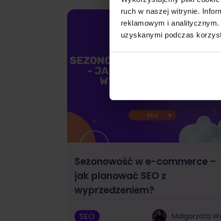
ruch w naszej witrynie. Inf
reklamowym i analitycznym. 
uzyskanymi podczas korzysta
Sezonowość w e-commerce –
jak planować SEO z
wyprzedzeniem?
SEO
Małgorzata W