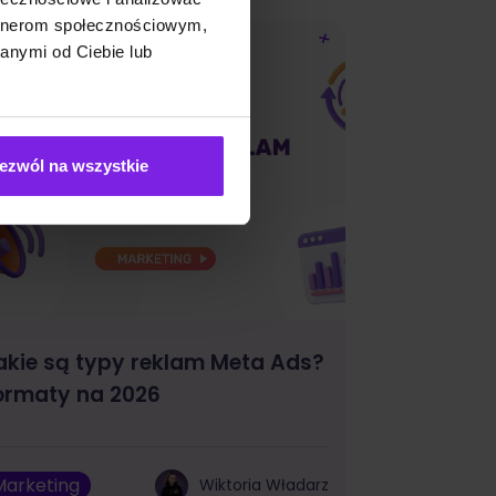
artnerom społecznościowym,
anymi od Ciebie lub
ezwól na wszystkie
akie są typy reklam Meta Ads?
ormaty na 2026
Marketing
Wiktoria Władarz