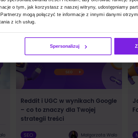
ormacje o tym, jak korzystasz z naszej witryny, udostępniamy p
Partnerzy mogą połączyć te informacje z innymi danymi otrzym
nia z ich usług.
Spersonalizuj
Z
Reddit i UGC w wynikach Google
J
– co to znaczy dla Twojej
F
strategii treści
SEO
alo
Małgorzata Walo