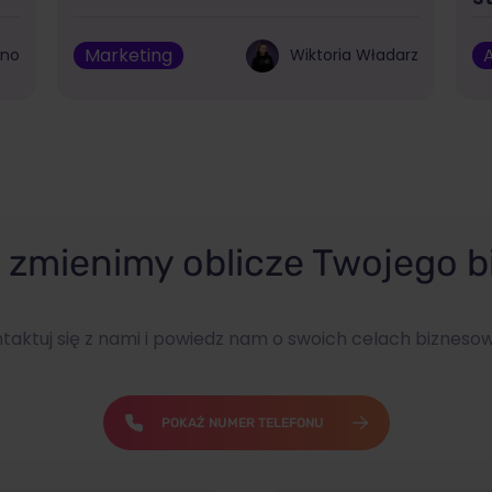
Marketing
A
bno
Wiktoria Władarz
zmienimy oblicze Twojego b
taktuj się z nami i powiedz nam o swoich celach bizneso
POKAŻ NUMER TELEFONU