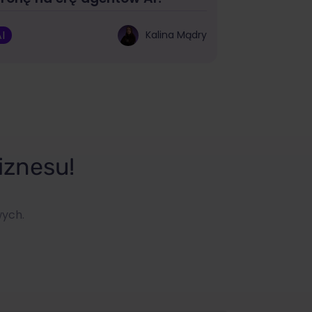
I
Kalina Mądry
iznesu!
wych.