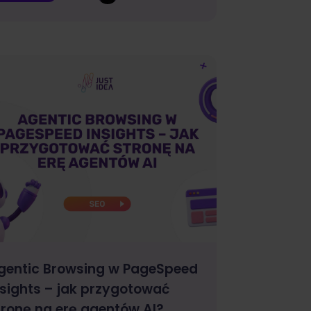
gentic Browsing w PageSpeed
nsights – jak przygotować
tronę na erę agentów AI?