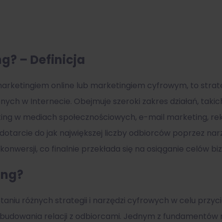
ng
? – Definicja
arketingiem online lub marketingiem cyfrowym, to strat
ych w Internecie. Obejmuje szeroki zakres działań, takic
eting w mediach społecznościowych, e-mail marketing, r
u dotarcie do jak największej liczby odbiorców poprzez n
onwersji, co finalnie przekłada się na osiąganie celów b
ing
?
taniu różnych strategii i narzędzi cyfrowych w celu przyc
 budowania relacji z odbiorcami. Jednym z fundamentów 