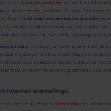
ym, takim jak
Google Analytics
czy Facebook Ads Manage
zację, zainteresowania oraz historię zakupów. To sprawia,
 zaletą jest
możliwość natychmiastowej analizy wyn
ożliwia natychmiastowe dostosowanie strategii w celu op
ziałania, minimalizując koszty i maksymalizując efektyw
iej opłacalny
niż tradycyjne formy reklamy, takie jak tel
 niższe, a możliwość dotarcia do szerokiej grupy odbiorc
ami na rynku, co zwiększa ich szanse na zdobycie nowych
dność form
, od reklam tekstowych, przez wideo, aż po in
h Internet Marketingu
nternet marketingu może być
kampania
z wykorzystan