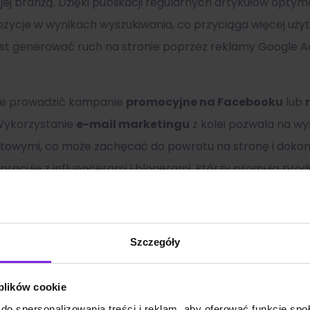
 jej branżą. Dzięki publikacji regularnych artykułów opt
ozycje w wynikach wyszukiwania, co przyciąga więcej uż
st generować ruch na stronie poprzez reklamy Google Ad
że prowadzić kampanie
promocyjne na Facebooku
lub
Wykorzystanie
e-mail marketingu
z kolei pozwala na wy
ktowymi, co może zachęcać do powrotu na stronę i dokon
łpracuje z influencerami i blogerami, którzy promują pro
Szczegóły
Zobacz także:
 plików cookie
do spersonalizowania treści i reklam, aby oferować funkcje sp