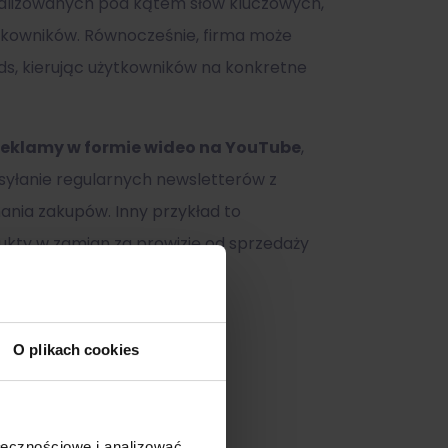
ymalizowanych pod kątem słów kluczowych,
ytkowników. Równocześnie, firma może
s, kierując użytkowników na konkretne
reklamy w formie wideo na YouTube
,
syłanie regularnych newsletterów z
ania zakupów. Inny przykład to
dukty w zamian za prowizję od sprzedaży
O plikach cookies
ołecznościowe i analizować