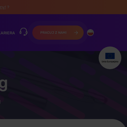
śmy!
?
KARIERA
PRACUJ Z NAMI
ng
g