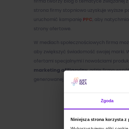
firma tworzy blog o tematyce związanej z
strona firmy stopniowo uzyskuje wyższe p
uruchomić kampanię
PPC
, aby natychmia
strony ofertowe.
W mediach społecznościowych firma mo
aby zwiększyć świadomość swojej marki. 
ofertami specjalnymi i nowościami produ
marketing afiliacyjny
, gdzie firma wspó
generowanej przez ich polecenia.
Zgoda
Niniejsza strona korzysta z
Wykorzystujemy pliki cookie 