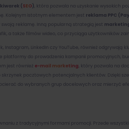
kiwarek (
SEO
)
, która pozwala na uzyskanie wysokich poz
nę. Kolejnym istotnym elementem jest
reklama PPC (Pay
 swoją reklamę. Inną popularną strategią jest
marketing
rafik, a także filmów wideo, co przyciąga użytkowników 
, Instagram, LinkedIn czy YouTube, również odgrywają klu
e platformy do prowadzenia kampanii promocyjnych, bud
em jest również
e-mail marketing
, który pozwala na do
skrzynek pocztowych potencjalnych klientów. Dzięki sze
docierać do wybranych grup docelowych oraz mierzyć ef
wnaniu z tradycyjnymi formami promocji. Przede wszystk