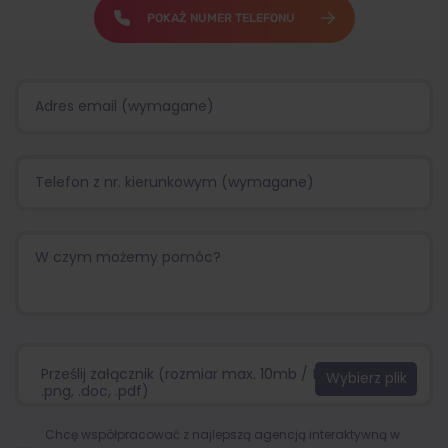
POKAŻ NUMER TELEFONU
Prześlij załącznik (rozmiar max. 10mb / format:.jpg,
.png, .doc, .pdf)
Chcę współpracować z najlepszą agencją interaktywną w