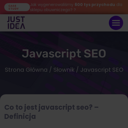
Jak wygenerowaliśmy
600 tys przychodu
dla
CASE
STUDY
sklepu obuwniczego? ?
Javascript SEO
Strona Główna
/
Słownik
/ Javascript SEO
Co to jest javascript seo? –
Definicja