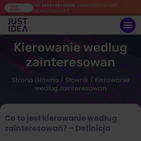
Jak
czterokrotnie
zwiększyliśmy ruch
CASE
STUDY
na wizytówce? ?
Kierowanie wedlug
zainteresowan
Strona Główna
/
Słownik
/ Kierowanie
wedlug zainteresowan
Co to jest kierowanie według
zainteresowań? – Definicja