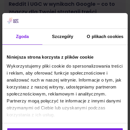
Reddit i UGC w wynikach Google – co to
znaczy dla Twojej strategii treści
SEO
Małgorzata Walo
Zgoda
Szczegóły
O plikach cookies
Niniejsza strona korzysta z plików cookie
Wykorzystujemy pliki cookie do spersonalizowania treści
i reklam, aby oferować funkcje społecznościowe i
analizować ruch w naszej witrynie. Informacje o tym, jak
korzystasz z naszej witryny, udostępniamy partnerom
społecznościowym, reklamowym i analitycznym.
Partnerzy mogą połączyć te informacje z innymi danymi
otrzymanymi od Ciebie lub uzyskanymi podczas
korzystania z ich usług.