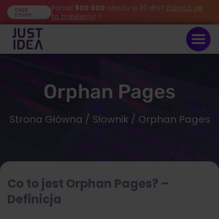
Ponad
800 000
obrotu w 30 dni?
Zobacz, jak
CASE
STUDY
to zrobiliśmy!
?
Orphan Pages
Strona Główna
/
Słownik
/ Orphan Pages
Co to jest Orphan Pages? –
Definicja