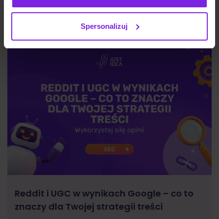
SEO
Małgorzata Walo
Spersonalizuj
Reddit i UGC w wynikach Google – co to
znaczy dla Twojej strategii treści