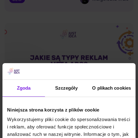
Zgoda
Szczegóły
O plikach cookies
Niniejsza strona korzysta z plików cookie
Jakie są typy reklam Meta Ads? Formaty
Wykorzystujemy pliki cookie do spersonalizowania treści
na 2026
i reklam, aby oferować funkcje społecznościowe i
analizować ruch w naszej witrynie. Informacje o tym, jak