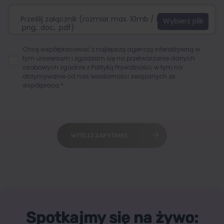
Prześlij załącznik (rozmiar max. 10mb / format:.jpg,
.png, .doc, .pdf)
Chcę współpracować z najlepszą agencją interaktywną w
tym uniwersum i zgadzam się na przetwarzanie danych
osobowych zgodnie z
Polityką Prywatności
, w tym na
otrzymywanie od nas wiadomości związanych ze
współpracą.*
WYŚLIJ ZAPYTANIE
Spotkajmy się na żywo: