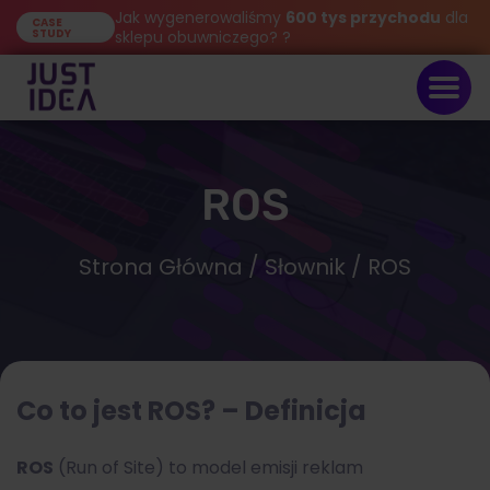
Jak wygenerowaliśmy
600 tys przychodu
dla
CASE
STUDY
sklepu obuwniczego? ?
ROS
Strona Główna
/
Słownik
/ ROS
Co to jest ROS? – Definicja
ROS
(Run of Site) to model emisji reklam