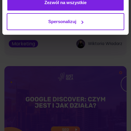
Zezwól na wszystkie
Jakie są typy reklam Meta Ads? Formaty
na 2026
Spersonalizuj
Marketing
Wiktoria Władarz