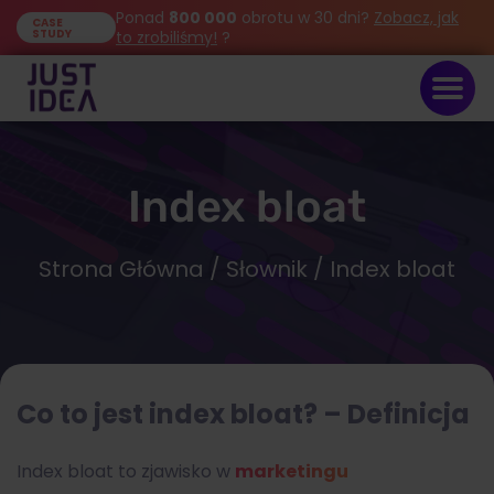
Ponad
800 000
obrotu w 30 dni?
Zobacz, jak
CASE
STUDY
to zrobiliśmy!
?
Index bloat
Strona Główna
/
Słownik
/ Index bloat
Co to jest index bloat? – Definicja
Index bloat to zjawisko w
marketingu