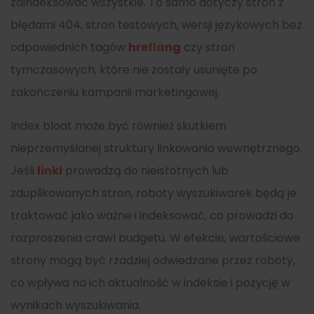
zaindeksować wszystkie. To samo dotyczy stron z
błędami 404, stron testowych, wersji językowych bez
odpowiednich tagów
hreflang
czy stron
tymczasowych, które nie zostały usunięte po
zakończeniu kampanii marketingowej.
Index bloat może być również skutkiem
nieprzemyślanej struktury linkowania wewnętrznego.
Jeśli
linki
prowadzą do nieistotnych lub
zduplikowanych stron, roboty wyszukiwarek będą je
traktować jako ważne i indeksować, co prowadzi do
rozproszenia crawl budgetu. W efekcie, wartościowe
strony mogą być rzadziej odwiedzane przez roboty,
co wpływa na ich aktualność w indeksie i pozycję w
wynikach wyszukiwania.