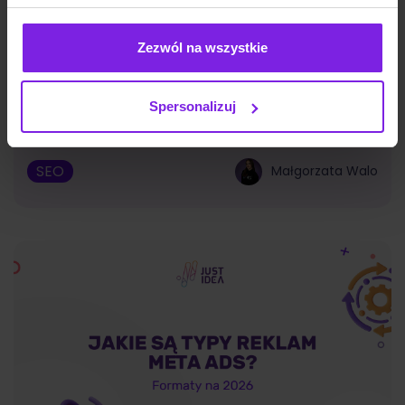
Zezwól na wszystkie
Reddit i UGC w wynikach Google – co to
znaczy dla Twojej strategii treści
Spersonalizuj
SEO
Małgorzata Walo