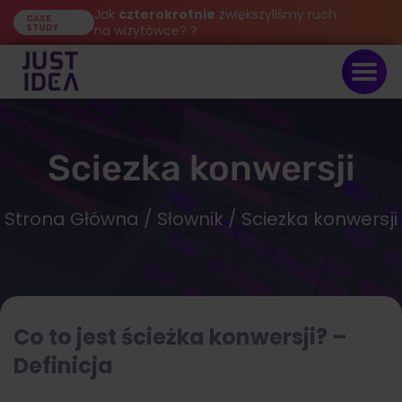
Jak
czterokrotnie
zwiększyliśmy ruch
CASE
STUDY
na wizytówce? ?
Sciezka konwersji
Strona Główna
/
Słownik
/ Sciezka konwersji
Co to jest ścieżka konwersji? –
Definicja