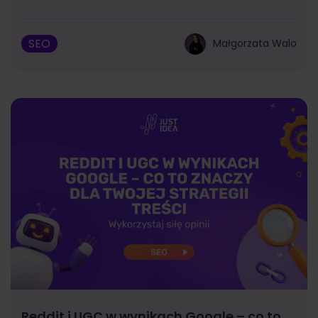
SEO
Małgorzata Walo
Reddit i UGC w wynikach Google – co to