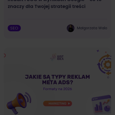
znaczy dla Twojej strategii treści
SEO
Małgorzata Walo