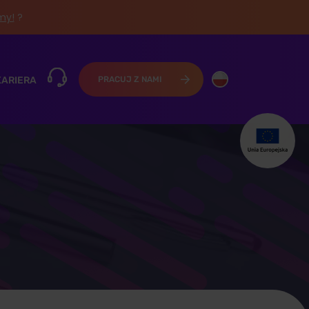
śmy!
?
KARIERA
PRACUJ Z NAMI