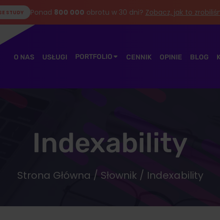
Ponad
800 000
obrotu w 30 dni?
Zobacz, jak to zrobili
SE STUDY
PORTFOLIO
O NAS
USŁUGI
CENNIK
OPINIE
BLOG
Indexability
Strona Główna
/
Słownik
/ Indexability