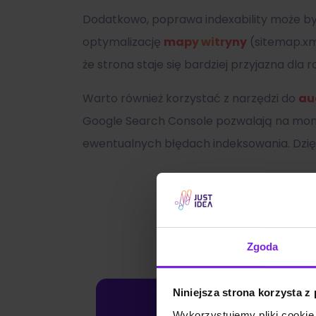
Dodatkowo, poprawa indexability może b
optymalizację
mapy witryny
(sitemap.xml
że strona staje się bardziej przyjazna dla
Warto również korzystać z narzędzi do
au
Google Search Console pozwalają na monito
ewentualnych błędach indeksowania. Dzięk
Zgoda
Niniejsza strona korzysta z
Wykorzystujemy pliki cookie 