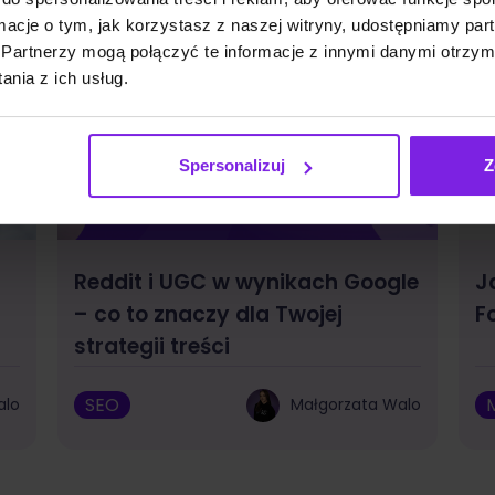
ormacje o tym, jak korzystasz z naszej witryny, udostępniamy p
Partnerzy mogą połączyć te informacje z innymi danymi otrzym
nia z ich usług.
Spersonalizuj
Z
Reddit i UGC w wynikach Google
J
– co to znaczy dla Twojej
F
strategii treści
SEO
alo
Małgorzata Walo