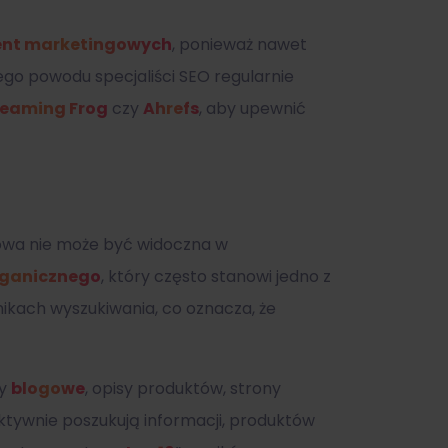
ent marketingowych
, ponieważ nawet
ego powodu specjaliści SEO regularnie
reaming Frog
czy
Ahrefs
, aby upewnić
towa nie może być widoczna w
rganicznego
, który często stanowi jedno z
ynikach wyszukiwania, co oznacza, że
ły
blogowe
, opisy produktów, strony
aktywnie poszukują informacji, produktów