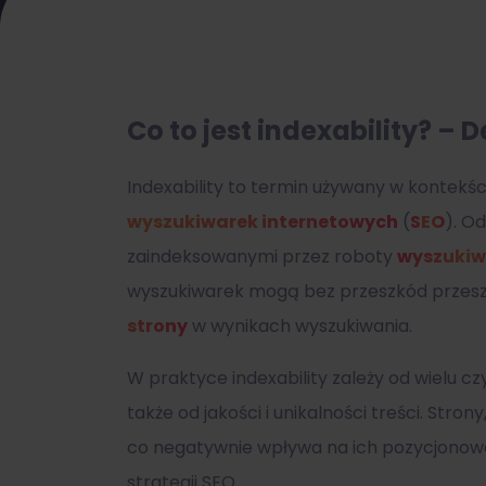
Co to jest indexability? – D
Indexability to termin używany w kontekśc
wyszukiwarek internetowych
(
SEO
). O
zaindeksowanymi przez roboty
wyszukiw
wyszukiwarek mogą bez przeszkód przeszu
strony
w wynikach wyszukiwania.
W praktyce indexability zależy od wielu cz
także od jakości i unikalności treści. Str
co negatywnie wpływa na ich pozycjonowan
strategii SEO.