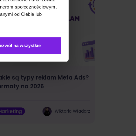
artnerom społecznościowym,
anymi od Ciebie lub
ezwól na wszystkie
akie są typy reklam Meta Ads?
ormaty na 2026
Marketing
Wiktoria Władarz