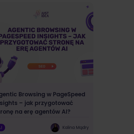
gentic Browsing w PageSpeed
nsights – jak przygotować
tronę na erę agentów AI?
I
Kalina Mądry