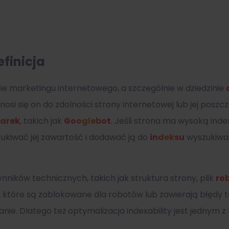
efinicja
ie marketingu internetowego, a szczególnie w dziedzinie
dnosi się on do zdolności strony internetowej lub jej pos
arek
, takich jak
Googlebot
. Jeśli strona ma wysoką index
kiwać jej zawartość i dodawać ją do
indeksu
wyszukiwar
ynników technicznych, takich jak struktura strony, plik
rob
ony, które są zablokowane dla robotów lub zawierają błędy 
ie. Dlatego też optymalizacja indexability jest jednym