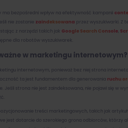
ty ma bezpośredni wpływ na efektywność kampanii
cont
eśli nie zostanie
zaindeksowana
przez wyszukiwarki. Z t
stając z narzędzi takich jak
Google Search Console
,
Sc
stępne dla robotów wyszukiwarek.
t ważne w marketingu internetowym?
ketingu internetowym, ponieważ bez niej strona interne
doczność ta jest fundamentem dla generowania
ruchu o
e. Jeśli strona nie jest zaindeksowana, nie pojawi się w w
źć.
pozycjonowanie treści marketingowych, takich jak artyku
we jest dotarcie do szerokiego grona odbiorców, którzy 