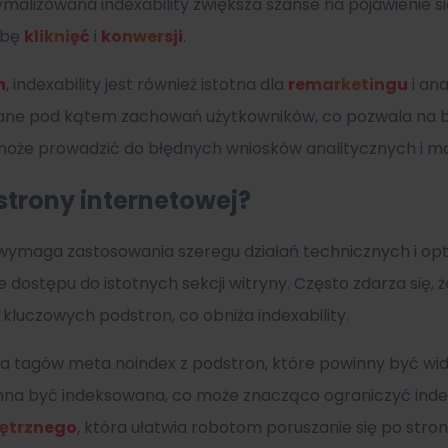
malizowana indexability zwiększa szanse na pojawienie się
zbę
kliknięć
i
konwersji
.
h
, indexability jest również istotna dla
remarketingu
i ana
wane pod kątem zachowań użytkowników, co pozwala na b
ty może prowadzić do błędnych wniosków analitycznych i
strony internetowej?
 wymaga zastosowania szeregu działań technicznych i op
uje dostępu do istotnych sekcji witryny. Często zdarza się,
kluczowych podstron, co obniża indexability.
a tagów meta noindex z podstron, które powinny być wid
inna być indeksowana, co może znacząco ograniczyć index
ętrznego
, która ułatwia robotom poruszanie się po stron