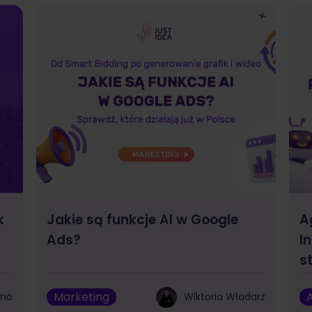
k
Jakie są funkcje AI w Google
A
Ads?
I
s
Marketing
A
bno
Wiktoria Władarz