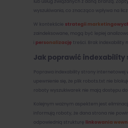
lub usług związanych z daną branżą. Zopty
wyszukiwania, co znacząco wpływa na lic
W kontekście
strategii marketingowyc
zaindeksowane, mogą być lepiej analizo
i
personalizację
treści. Brak indexabili
Jak poprawić indexability 
Poprawa indexability strony internetowej
upewnienie się, że plik robots.txt nie blok
roboty wyszukiwarek nie mają dostępu do 
Kolejnym ważnym aspektem jest eliminacj
informują roboty, że dana strona nie pow
odpowiednią strukturę
linkowania wewn