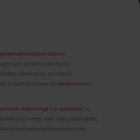
optymalizacji pod kątem
zczególnych podstron do bycia
ability, oznacza to, że roboty
ki, co jest kluczowe dla
widoczności
ots.txt
,
meta tagi
(np.
noindex
), a
techniczne, mogą mieć niską indexability,
 z kluczowych elementów skutecznej