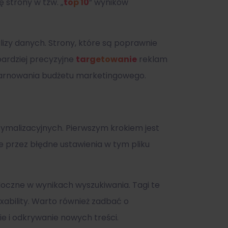
 strony w tzw. „
top 10
” wyników
lizy danych. Strony, które są poprawnie
ardziej precyzyjne
targetowanie
reklam
 marnowania budżetu marketingowego.
tymalizacyjnych. Pierwszym krokiem jest
 że przez błędne ustawienia w tym pliku
oczne w wynikach wyszukiwania. Tagi te
ability. Warto również zadbać o
ie i odkrywanie nowych treści.