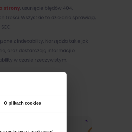
a strony
, usunięcie błędów 404,
 treści. Wszystkie te działania sprawiają,
w SEO.
ne z indexability. Narzędzia takie jak
e, oraz dostarczają informacji o
bility w czasie rzeczywistym.
O plikach cookies
ołecznościowe i analizować