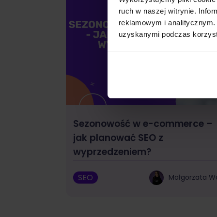
ruch w naszej witrynie. Inf
reklamowym i analitycznym. 
uzyskanymi podczas korzysta
Sezonowość w e-commerce –
jak planować SEO z
wyprzedzeniem?
SEO
Małgorzata W