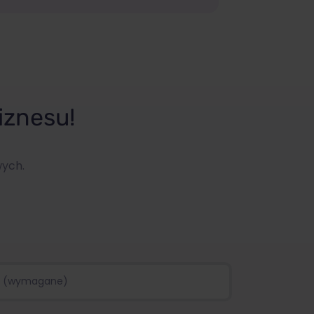
iznesu!
wych.