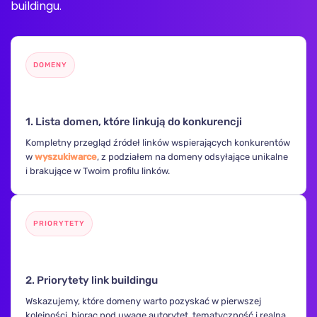
buildingu.
DOMENY
🔍
1. Lista domen, które linkują do konkurencji
Kompletny przegląd źródeł linków wspierających konkurentów
w
wyszukiwarce
, z podziałem na domeny odsyłające unikalne
i brakujące w Twoim profilu linków.
PRIORYTETY
🎯
2. Priorytety link buildingu
Wskazujemy, które domeny warto pozyskać w pierwszej
kolejności, biorąc pod uwagę autorytet, tematyczność i realną