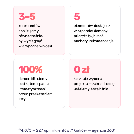
3–5
5
konkurentów
elementów dostajesz
analizujemy
w raporcie: domeny,
równocześnie,
priorytety, jakość,
by wyciągnąć
anchory, rekomendacje
wiarygodne wnioski
100%
0 zł
domen filtrujemy
kosztuje wycena
pod kątem spamu
projektu — zakres i cenę
i tematyczności
ustalamy bezpłatnie
przed przekazaniem
listy
⭐
4.8/5
— 227 opinii klientów
📍
Kraków
— agencja 360°