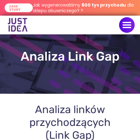
Jak wygenerowaliśmy
600 tys przychodu
dla
CASE
STUDY
sklepu obuwniczego? ?
Analiza Link Gap
Analiza linków
przychodzących
(Link Gap)