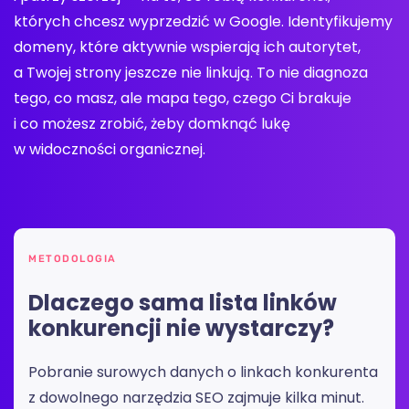
których chcesz wyprzedzić w Google. Identyfikujemy
domeny, które aktywnie wspierają ich autorytet,
a Twojej strony jeszcze nie linkują. To nie diagnoza
tego, co masz, ale mapa tego, czego Ci brakuje
i co możesz zrobić, żeby domknąć lukę
w widoczności organicznej.
METODOLOGIA
Dlaczego sama lista linków
konkurencji nie wystarczy?
Pobranie surowych danych o linkach konkurenta
z dowolnego narzędzia SEO zajmuje kilka minut.