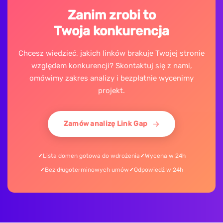
Zanim zrobi to
Twoja konkurencja
Chcesz wiedzieć, jakich linków brakuje Twojej stronie
względem konkurencji? Skontaktuj się z nami,
omówimy zakres analizy i bezpłatnie wycenimy
projekt.
Zamów analizę Link Gap
Lista domen gotowa do wdrożenia
Wycena w 24h
Bez długoterminowych umów
Odpowiedź w 24h