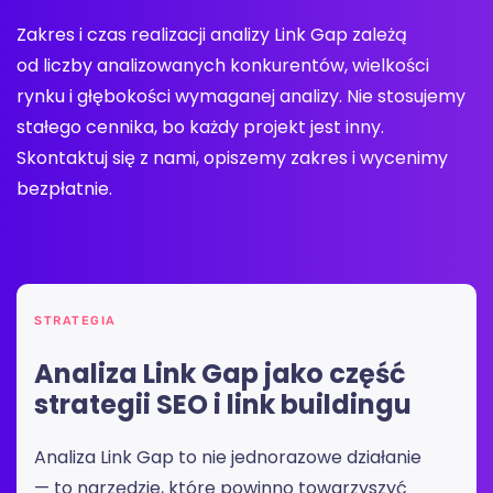
Zakres i czas realizacji analizy Link Gap zależą
od liczby analizowanych konkurentów, wielkości
rynku i głębokości wymaganej analizy. Nie stosujemy
stałego cennika, bo każdy projekt jest inny.
Skontaktuj się z nami, opiszemy zakres i wycenimy
bezpłatnie.
STRATEGIA
Analiza Link Gap jako część
strategii SEO i link buildingu
Analiza Link Gap to nie jednorazowe działanie
— to narzędzie, które powinno towarzyszyć