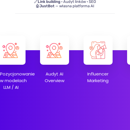
🔗
Link building
· Audyt linków · SEO
🤖
JustBot
— własna platforma AI
Audyt AI
Influencer
Marketing
Overview
Marketing
Automation