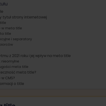
kułu
le
 tytuł strony internetowej
itle
 w meta title
a title
kcyjne i separatory
dbiorców
ytmu z 2021 roku i jej wpływ na meta title
t nieomylne
ugości meta title
teczność meta title?
e w CMS?
rmacji o title
 title