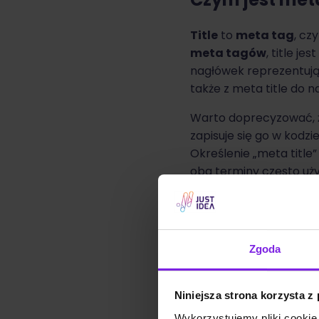
Title
to
meta tag
, cz
meta tagów
, title j
nagłówek reprezentują
także z meta title do 
Warto doprecyzować, ż
zapisuje się go w kodz
Określenie „meta title
oba terminy często uż
Zgoda
Niniejsza strona korzysta z
Wykorzystujemy pliki cookie 