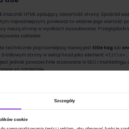
yli znacznik HTML opisujący zawartość strony. Spośród ws
est tym najważniejszym, ponieważ to właśnie jego wartość poj
cy naszą stronę w wynikach wyszukiwania. Przeglądarki 
nazywania zakładek.
e technicznie poprawniejszą nazwą jest
title tag
lub
zn
ie źródłowym strony w sekcji
jako element
head
<title>.
” jest jednak powszechnie stosowane w SEO i marketingu,
ywane są zamiennie.
Szczegóły
 plików cookie
do spersonalizowania treści i reklam, aby oferować funkcje sp