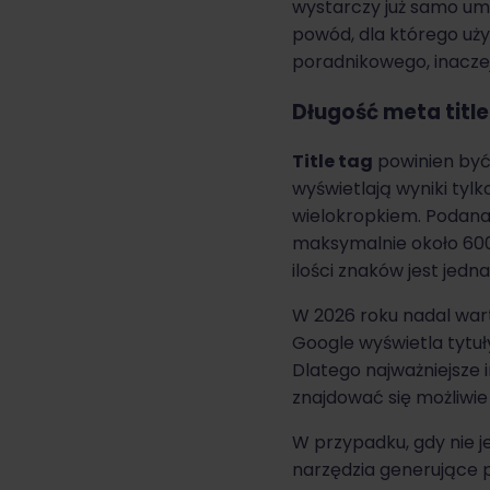
wystarczy już samo umi
powód, dla którego uży
poradnikowego, inaczej 
Długość meta title
Title tag
powinien by
wyświetlają wyniki tylk
wielokropkiem. Podana 
maksymalnie około 600 p
ilości znaków jest jedna
W 2026 roku nadal wart
Google wyświetla tytuł
Dlatego najważniejsze 
znajdować się możliwie 
W przypadku, gdy nie j
narzędzia generujące 