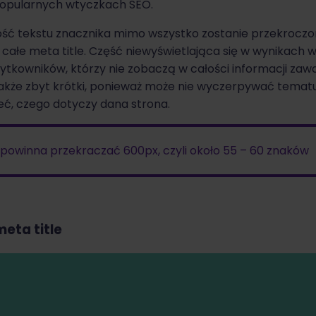
popularnych wtyczkach SEO.
ść tekstu znacznika mimo wszystko zostanie przekroczon
łe meta title. Część niewyświetlająca się w wynikach w
tkowników, którzy nie zobaczą w całości informacji zawa
 także zbyt krótki, ponieważ może nie wyczerpywać temat
eć, czego dotyczy dana strona.
e powinna przekraczać 600px, czyli około 55 – 60 znaków
eta title