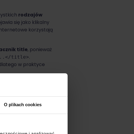
zystkich
rodzajów
awia się jako klikalny
internetowe korzystają
acznik title
, ponieważ
.
..</title>
 dlatego w praktyce
O plikach cookies
ołecznościowe i analizować