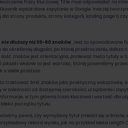
eszczenie frazy kluczowej. Title musi odpowiadać na inten
tkownik wpisał dane zapytanie w Google. Inaczej tworzymy
dla strony produktu, strony kategorii, landing page’a czy s
ć
nie dłuższy niż 55-60 znaków
. Jest to spowodowane fa
o do określonej długości, po której przekroczeniu, dalsza 
ilość znaków jest orientacyjna, ponieważ meta tytuły w 
ikseli i właśnie to jest wartość, której powinniśmy prze
k o wiele prostsze.
o traktować limit znaków jako praktyczną wskazówkę, a 
y w zależności od dostępnej szerokości, urządzenia i zapy
informacje, w tym główna fraza kluczowa i wartość dla u
blisko początku tytułu.
esteśmy pewni, czy wymyślony tytuł zmieści się w limicie
przykładowy rekord wyniku, jak na przykład Meta Length 