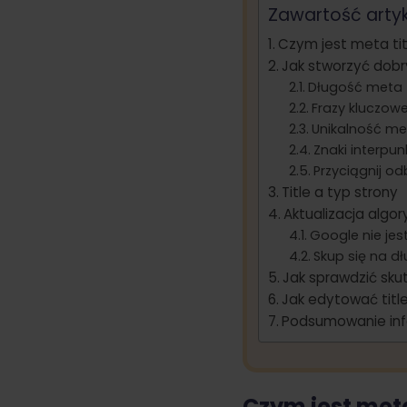
Zawartość arty
Czym jest meta tit
Jak stworzyć dobry
Długość meta t
Frazy kluczowe
Unikalność met
Znaki interpun
Przyciągnij o
Title a typ strony
Aktualizacja algor
Google nie jes
Skup się na dł
Jak sprawdzić sku
Jak edytować titl
Podsumowanie info
Czym jest meta