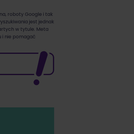
a, roboty Google i tak
yszukiwania jest jednak
rtych w tytule. Meta
u i nie pomagać