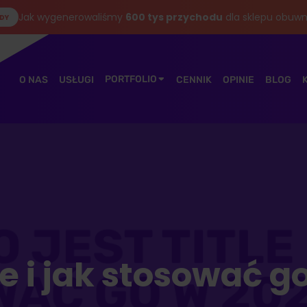
Jak wygenerowaliśmy
600 tys przychodu
dla sklepu obuwn
DY
PORTFOLIO
O NAS
USŁUGI
CENNIK
OPINIE
BLOG
tle i jak stosować 