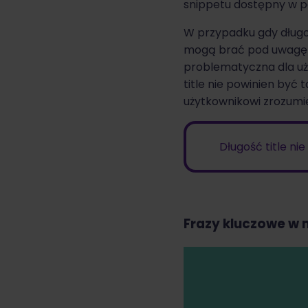
snippetu dostępny w 
W przypadku gdy długo
mogą brać pod uwagę ca
problematyczna dla uży
title nie powinien być
użytkownikowi zrozumi
Długość title ni
Frazy kluczowe w m