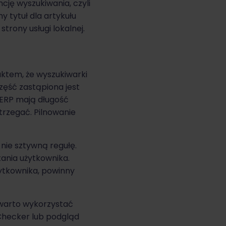
cję wyszukiwania, czyli
 tytuł dla artykułu
trony usługi lokalnej.
ktem, że wyszukiwarki
część zastąpiona jest
SERP mają długość
strzegać. Pilnowanie
nie sztywną regułę.
tania użytkownika.
żytkownika, powinny
, warto wykorzystać
Checker lub podgląd