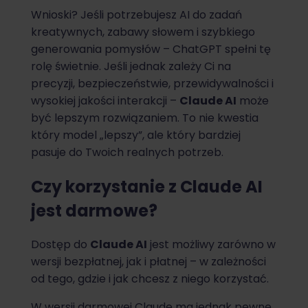
Wnioski? Jeśli potrzebujesz AI do zadań
kreatywnych, zabawy słowem i szybkiego
generowania pomysłów – ChatGPT spełni tę
rolę świetnie. Jeśli jednak zależy Ci na
precyzji, bezpieczeństwie, przewidywalności i
wysokiej jakości interakcji –
Claude AI
może
być lepszym rozwiązaniem. To nie kwestia
który model „lepszy”, ale który bardziej
pasuje do Twoich realnych potrzeb.
Czy korzystanie z Claude AI
jest darmowe?
Dostęp do
Claude AI
jest możliwy zarówno w
wersji bezpłatnej, jak i płatnej – w zależności
od tego, gdzie i jak chcesz z niego korzystać.
W wersji darmowej Claude ma jednak pewne