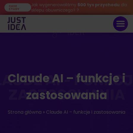
Jak wygenerowaliśmy
600 tys przychodu
dla
CASE
STUDY
sklepu obuwniczego? ?
Claude AI – funkcje i
zastosowania
Strona główna
»
Claude AI – funkcje i zastosowania