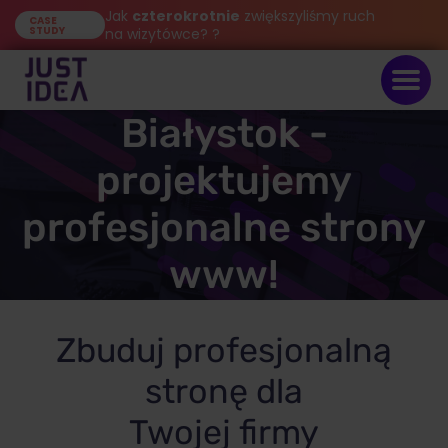
Jak
czterokrotnie
zwiększyliśmy ruch
CASE
STUDY
na wizytówce? ?
Strony internetowe
Białystok -
projektujemy
profesjonalne strony
www!
Zbuduj profesjonalną
stronę dla
Twojej firmy