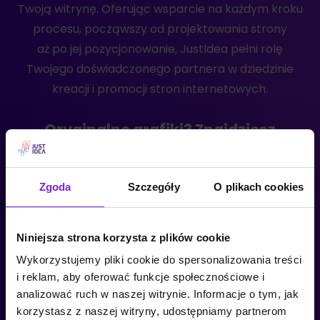
Twoją witrynę. Oferując wsparcie na każdym kroku
procesu, począwszy od projektowania strony
aż po jej pozycjonowanie, JustIdea pełni rolę
Twojego doświadczonego partnera w dziedzinie
kreacji i promocji stron internetowych.
Oryginalne grafiki? Znajdziesz
je w JustIdea!
Usługi projektowania witryn internetowych, które
Zgoda
Szczegóły
O plikach cookies
oferujemy, nie ograniczają się jedynie do elementów
technicznych, ale również obejmują innowacyjny
Niniejsza strona korzysta z plików cookie
design oraz pociągające grafiki, które na długi czas
Wykorzystujemy pliki cookie do spersonalizowania treści
pozostają w pamięci odbiorców. W agencji JustIdea,
i reklam, aby oferować funkcje społecznościowe i
posiadamy zespół nieszablonowych grafików
analizować ruch w naszej witrynie. Informacje o tym, jak
i projektantów, którzy przygotowują wyjątkowe
korzystasz z naszej witryny, udostępniamy partnerom