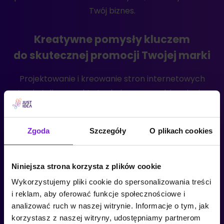
Twój biznes.
Kreatywne pomysły kluczem
do skutecznej promocji Twojej marki
Projektowanie i kreowanie stron internetowych
to nie tylko aspekty techniczne przedsięwzięcia,
ale także wyjątkowy styl i pociągające wizualizacje,
które przyciągają spojrzenia widzów. Nasza agencja
Zgoda
Szczegóły
O plikach cookies
JustIdea posiada zespół doświadczonych grafików
i designerów, którzy konstruują unikatowe
i imponujące kreacje graficzne. Działamy w zgodzie
Niniejsza strona korzysta z plików cookie
z najświeższymi tendencjami w obszarze web
Wykorzystujemy pliki cookie do spersonalizowania treści
designu, co umożliwia stworzenie stron www, które
i reklam, aby oferować funkcje społecznościowe i
są zarówno estetyczne, jak i użyteczne. Za sprawą
analizować ruch w naszej witrynie. Informacje o tym, jak
naszych usług graficznych, Twoja witryna będzie się
korzystasz z naszej witryny, udostępniamy partnerom