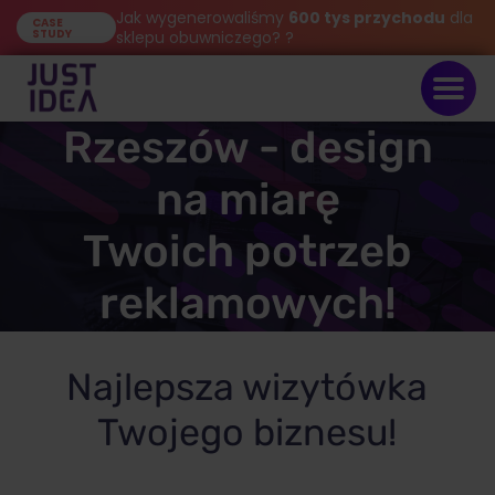
Jak wygenerowaliśmy
600 tys przychodu
dla
CASE
STUDY
sklepu obuwniczego? ?
Strony internetowe
Rzeszów - design
na miarę
Twoich potrzeb
reklamowych!
Najlepsza wizytówka
Twojego biznesu!