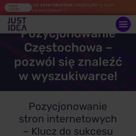
Jak
czterokrotnie
zwiększyliśmy ruch
CASE
STUDY
na wizytówce? ?
Pozycjonowanie
Częstochowa –
pozwól się znaleźć
w wyszukiwarce!
Pozycjonowanie
stron internetowych
– Klucz do sukcesu