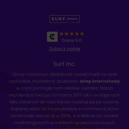
Ocena 5.0
Zobacz opinie
Surf Inc.
Chcąc rozszerzyć działalność naszej marki na rynki
zachodnie, musieliśmy zbudować
sklep internetowy
,
w czym pomogła nam właśnie JustIdea. Nasza
współpraca trwa już od marca 2017 roku i w ciągu tych
kilku ostatnich lat nasz biznes rozwinął się jak szalony.
Najlepiej widać to na przykładzie e-commerce, które
zanotowało wzrost aż o 200%. A w efekcie ich działań
marketingowych w mediach społecznościowych