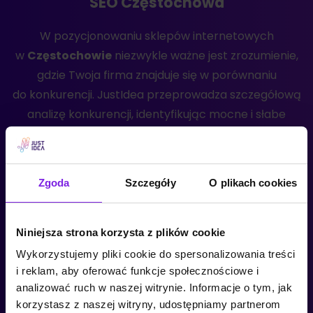
SEO Częstochowa
W pozycjonowaniu sklepów internetowych
w
Częstochowie
niezwykle ważne jest zrozumienie,
gdzie Twoja firma znajduje się w porównaniu
do konkurencji. JustIdea przeprowadza szczegółową
analizę konkurencji, identyfikując mocne i słabe
strony Twojego biznesu w kontekście rynku online.
Dzięki analizie działań konkurentów możliwe jest
opracowanie strategii SEO, która pozwoli
Zgoda
Szczegóły
O plikach cookies
Ci wyprzedzić konkurencję w wynikach wyszukiwania.
Monitoring i raportowanie – śledzenie
Niniejsza strona korzysta z plików cookie
postępów i efektów SEO Twojej strony
Wykorzystujemy pliki cookie do spersonalizowania treści
i reklam, aby oferować funkcje społecznościowe i
Pozycjonowanie stron dla firm z
Częstochowy
analizować ruch w naszej witrynie. Informacje o tym, jak
korzystasz z naszej witryny, udostępniamy partnerom
to proces, który wymaga stałego monitorowania