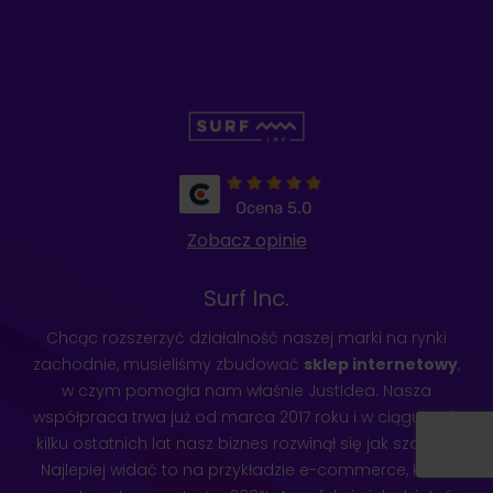
Kidmo
Ocena 5.0
Zobacz opinie
ZOBACZ REALIZACJĘ
Surf Inc.
Chcąc rozszerzyć działalność naszej marki na rynki
zachodnie, musieliśmy zbudować
sklep internetowy
,
w czym pomogła nam właśnie JustIdea. Nasza
współpraca trwa już od marca 2017 roku i w ciągu tych
kilku ostatnich lat nasz biznes rozwinął się jak szalony.
Najlepiej widać to na przykładzie e-commerce, które