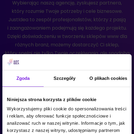
Wybierając naszą agencję, zyskujesz partnera,
który rozumie Twoje potrzeby i cele biznesowe.
JustIdea to zespół profesjonalistów, którzy z pasją
i zaangażowaniem podejmują się każdego projektu.
Dzięki doświadczeniu w tworzeniu sklepów www dla
różnych branż, możemy dostarczyć Ci sklep,
który spełni nie tylko Twoje oczekiwania, ale spodoba
się również Twoim odbiorcom. Nasze witryny
są zaprojektowane tak, aby przyciągnąć i zatrzymać
uwagę, a także zachęcić ich do dokonania zakupu
Zgoda
Szczegóły
O plikach cookies
online.
Niniejsza strona korzysta z plików cookie
Sklepy online, które trafiają
Wykorzystujemy pliki cookie do spersonalizowania treści
do odpowiednich klientów!
i reklam, aby oferować funkcje społecznościowe i
analizować ruch w naszej witrynie. Informacje o tym, jak
Jesteśmy dumni z faktu, że każdy sklep stworzony
korzystasz z naszej witryny, udostępniamy partnerom