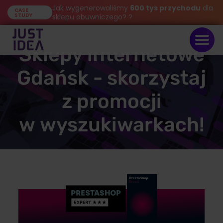
Jak wygenerowaliśmy
600 tys przychodu
dla
CASE
STUDY
sklepu obuwniczego? ?
Sklepy internetowe
Gdańsk - skorzystaj
z promocji
w wyszukiwarkach!