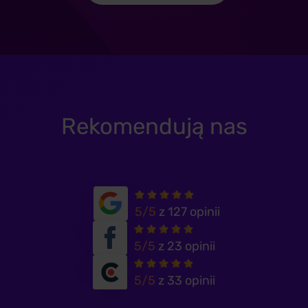
Deloti.Store
ZOBACZ REALIZACJĘ
Rekomendują nas
5/5
z 127 opinii
Fell.Land
5/5
z 23 opinii
ZOBACZ REALIZACJĘ
5/5
z 33 opinii