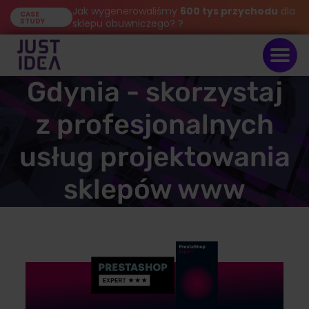
Jak wygenerowaliśmy
600 tys przychodu
dla
CASE
STUDY
sklepu obuwniczego? ?
Sklepy internetowe
Gdynia - skorzystaj
z profesjonalnych
usług projektowania
sklepów www