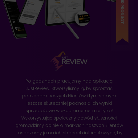
XXLgastro
ZOBACZ REALIZACJĘ
Po godzinach pracujemy nad aplikacją
JustReview. Stworzyliśmy ją, by sprostać
potrzebom naszych klientów i tym samym
Wierzynek
jeszcze skuteczniej podnosić ich wyniki
sprzedażowe w e-commerce i nie tylko!
Wykorzystując społeczny dowód słuszności
ZOBACZ REALIZACJĘ
gromadzimy opinie o markach naszych klientów
i osadzamy je na ich stronach internetowych, by