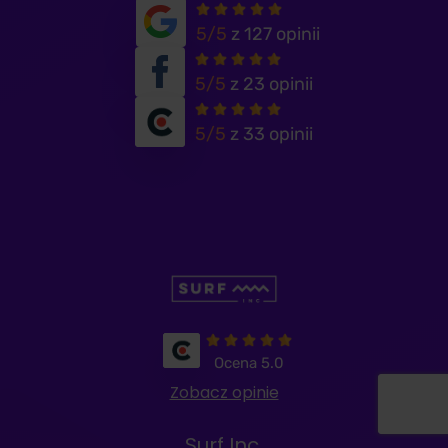
5/5
z 127 opinii
Fell.Land
5/5
z 23 opinii
ZOBACZ REALIZACJĘ
5/5
z 33 opinii
Kidmo
Ocena 5.0
Zobacz opinie
ZOBACZ REALIZACJĘ
Surf Inc.