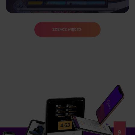
ZOBACZ WIĘCEJ
HiPanda
ZOBACZ REALIZACJĘ