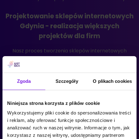
Projektowanie sklepów internetowych
Gdynia - realizacja większych
projektów dla firm
Nasz proces tworzenia sklepów internetowych
zaczyna się od zrozumienia Twoich potrzeb
i oczekiwań. Orientując się, na tym, na czym
najbardziej Ci zależy, możemy ustalić i wprowadzić
Zgoda
Szczegóły
O plikach cookies
rozwiązania, które zapewnią użytkownikom
bezpieczeństwo i funkcjonalność. Uwzględniamy
w nich najnowsze trendy i standardy, które
Niniejsza strona korzysta z plików cookie
pozytywnie odbiją się na wizerunku
Wykorzystujemy pliki cookie do spersonalizowania treści
Twojego przedsiębiorstwa. Dzięki współpracy
i reklam, aby oferować funkcje społecznościowe i
analizować ruch w naszej witrynie. Informacje o tym, jak
z JustIdea, będziesz mógł w pełni sprostać
korzystasz z naszej witryny, udostępniamy partnerom
wymaganiom swoich klientów!